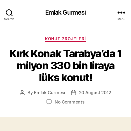
Emlak Gurmesi
Search
Menu
Categories
KONUT PROJELERI
Kırk Konak Tarabya’da 1
milyon 330 bin liraya
lüks konut!
By
Emlak Gurmesi
20 August 2012
Post
Post
author
date
on
No Comments
Kırk
Konak
Tarabya’da
1