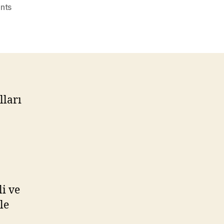
on
nts
Mavişehir’de
İş
Hayatı
Kolaylaşıyor
lları
li ve
le