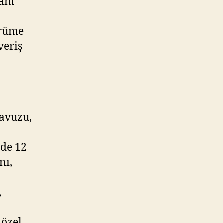
şam
ürüme
veriş
avuzu,
 de 12
nı,
,
m
 özel