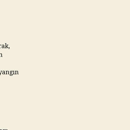
rak,
m
 yangın