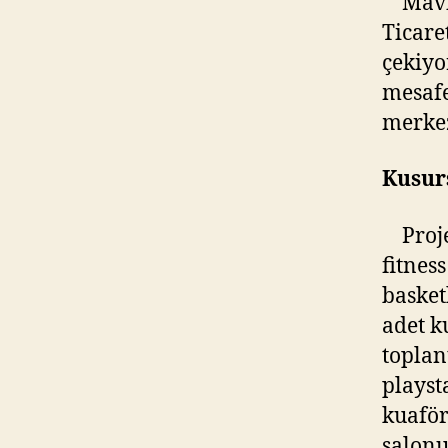
Mavişe
Ticare
çekiyo
mesafe
merkez
Kusurs
Proje
fitnes
basket
adet k
toplan
playst
kuaför
salonu