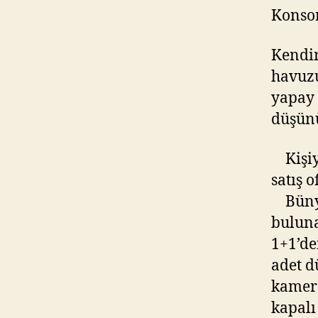
Konsor
Kendin
havuzu
yapay 
düşün
Kişiye
satış 
Bünyes
buluna
1+1’de
adet d
kamera
kapalı