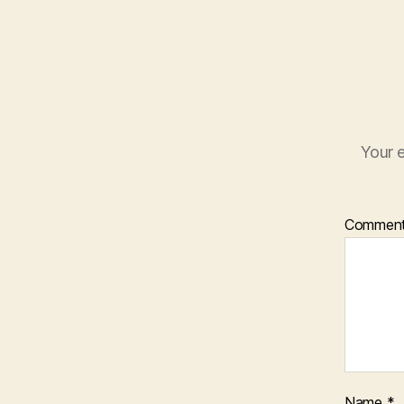
Your e
Commen
Name
*