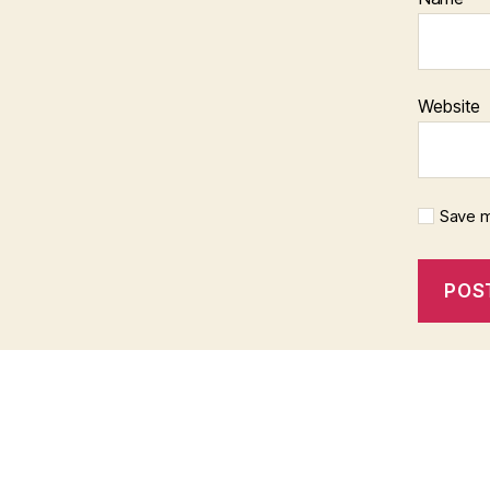
Website
Save m