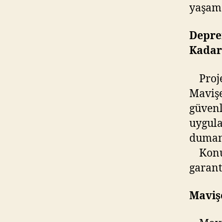
yaşam
Depre
Kadar
Projed
Mavişe
güvenl
uygula
duman
Konut 
garanti
Maviş