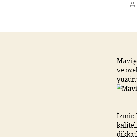
P
au
Mavişe
ve öze
yüzünü
İzmir,
kalite
dikkat