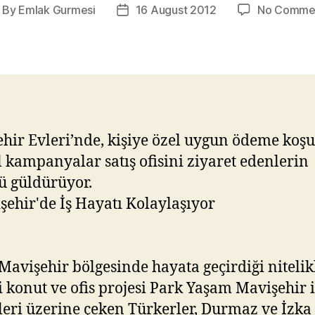
By
Emlak Gurmesi
16 August 2012
No Comme
ost
Post
thor
date
hir Evleri’nde, kişiye özel uygun ödeme koşu
l kampanyalar satış ofisini ziyaret edenlerin
 güldürüyor.
 Mavişehir bölgesinde hayata geçirdiği nitelik
li konut ve ofis projesi Park Yaşam Mavişehir i
leri üzerine çeken Türkerler, Durmaz ve İzka