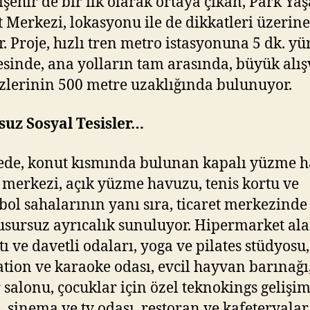
hir’de bir ilk olarak ortaya çıkan, Park Ya
t Merkezi, lokasyonu ile de dikkatleri üzerine
r. Proje, hızlı tren metro istasyonuna 5 dk. y
sinde, ana yolların tam arasında, büyük alış
lerinin 500 metre uzaklığında bulunuyor.
uz Sosyal Tesisler…
de, konut kısmında bulunan kapalı yüzme h
s merkezi, açık yüzme havuzu, tenis kortu ve
bol sahalarının yanı sıra, ticaret merkezinde
usursuz ayrıcalık sunuluyor. Hipermarket ala
tı ve davetli odaları, yoga ve pilates stüdyosu,
ation ve karaoke odası, evcil hayvan barınağı
 salonu, çocuklar için özel teknokings gelişi
, sinema ve tv odası, restoran ve kafeteryalar