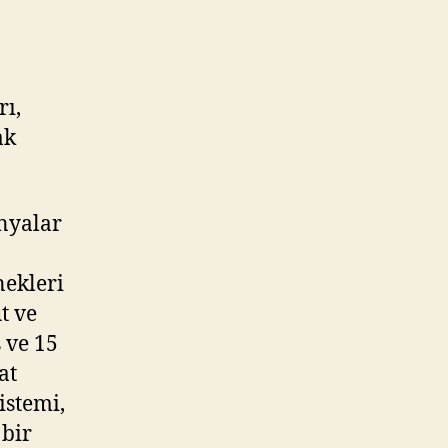
rı,
ak
nyalar
nekleri
t ve
s ve 15
at
istemi,
 bir