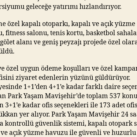
siyumu geleceğe yatırımı hızlandırıyor.
e özel kapalı otoparkı, kapalı ve açık yüzme
, fitness salonu, tenis kortu, basketbol sahala
gölet alanı ve geniş peyzajı projede özel olar
üldü.
 özel uygun ödeme koşulları ve özel kampa
ofisini ziyaret edenlerin yüzünü güldürüyor.
inde 1+1’den 4+1’e kadar farklı daire seçe
n Park Yaşam Mavişehir’de toplam 537 konu
n 3+1’e kadar ofis seçenekleri ile 173 adet ofi
ükkan yer alıyor. Park Yaşam Mavişehir 24 sa
 kontrollü güvenlik sistemi, kapalı otopark s
 ve açık yüzme havuzu ile güvenli ve huzurlu