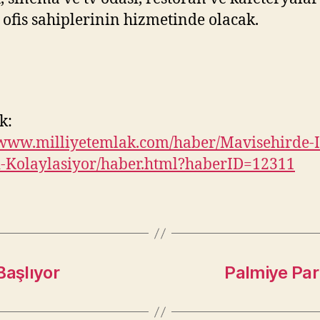
 ofis sahiplerinin hizmetinde olacak.
k:
/www.milliyetemlak.com/haber/Mavisehirde-I
-Kolaylasiyor/haber.html?haberID=12311
Başlıyor
Palmiye Park