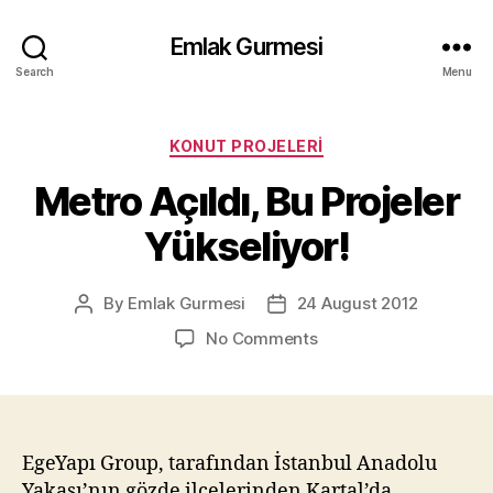
Emlak Gurmesi
Search
Menu
Categories
KONUT PROJELERI
Metro Açıldı, Bu Projeler
Yükseliyor!
By
Emlak Gurmesi
24 August 2012
Post
Post
author
date
on
No Comments
Metro
Açıldı,
Bu
Projeler
Yükseliyor!
EgeYapı Group, tarafından İstanbul Anadolu
Yakası’nın gözde ilçelerinden Kartal’da