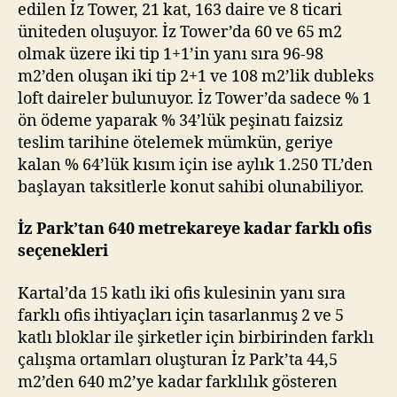
edilen İz Tower, 21 kat, 163 daire ve 8 ticari
üniteden oluşuyor. İz Tower’da 60 ve 65 m2
olmak üzere iki tip 1+1’in yanı sıra 96-98
m2’den oluşan iki tip 2+1 ve 108 m2’lik dubleks
loft daireler bulunuyor. İz Tower’da sadece % 1
ön ödeme yaparak % 34’lük peşinatı faizsiz
teslim tarihine ötelemek mümkün, geriye
kalan % 64’lük kısım için ise aylık 1.250 TL’den
başlayan taksitlerle konut sahibi olunabiliyor.
İz Park’tan 640 metrekareye kadar farklı ofis
seçenekleri
Kartal’da 15 katlı iki ofis kulesinin yanı sıra
farklı ofis ihtiyaçları için tasarlanmış 2 ve 5
katlı bloklar ile şirketler için birbirinden farklı
çalışma ortamları oluşturan İz Park’ta 44,5
m2’den 640 m2’ye kadar farklılık gösteren