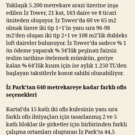
Yaklaşık 5.200 metrekare arazi üzerine inşa
edilen İz Tower, 21 kat, 163 daire ve 8 ticari
üniteden oluşuyor. İz Tower’da 60 ve 65 m2
olmak üzere iki tip 1+1’in yanı sıra 96-98
m2’den oluşan iki tip 2+1 ve 108 m2’lik dubleks
loft daireler bulunuyor. İz Tower’da sadece % 1
ön ödeme yaparak % 34’lük peşinatı faizsiz
teslim tarihine ötelemek mümkün, geriye
kalan % 64’lük kısım için ise aylık 1.250 TL’den
başlayan taksitlerle konut sahibi olunabiliyor.
İz Park’tan 640 metrekareye kadar farklı ofis
seçenekleri
Kartal’da 15 katlı iki ofis kulesinin yanı sıra
farklı ofis ihtiyaçları için tasarlanmış 2 ve 5
katlı bloklar ile şirketler için birbirinden farklı
çalışma ortamları oluşturan İz Park’ta 44,5