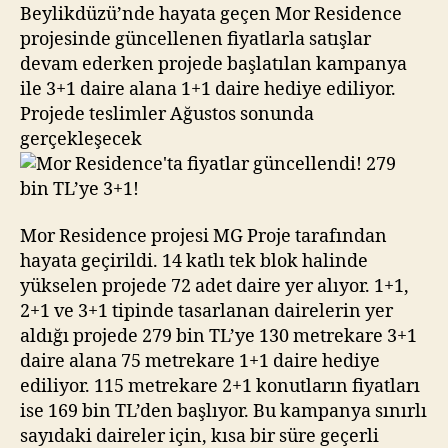
279
Beylikdüzü’nde hayata geçen Mor Residence
bin
projesinde güncellenen fiyatlarla satışlar
TL’ye
devam ederken projede başlatılan kampanya
3+1!
ile 3+1 daire alana 1+1 daire hediye ediliyor.
Projede teslimler Ağustos sonunda
gerçekleşecek
Mor Residence projesi MG Proje tarafından
hayata geçirildi. 14 katlı tek blok halinde
yükselen projede 72 adet daire yer alıyor. 1+1,
2+1 ve 3+1 tipinde tasarlanan dairelerin yer
aldığı projede 279 bin TL’ye 130 metrekare 3+1
daire alana 75 metrekare 1+1 daire hediye
ediliyor. 115 metrekare 2+1 konutların fiyatları
ise 169 bin TL’den başlıyor. Bu kampanya sınırlı
sayıdaki daireler için, kısa bir süre geçerli