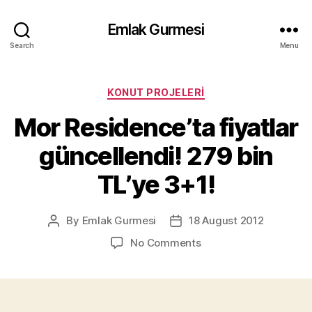
Emlak Gurmesi
Search
Menu
Categories
KONUT PROJELERI
Mor Residence’ta fiyatlar
güncellendi! 279 bin
TL’ye 3+1!
By
Emlak Gurmesi
18 August 2012
Post
Post
author
date
on
No Comments
Mor
Residence’ta
fiyatlar
güncellendi!