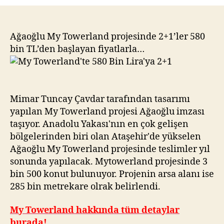
Towerland’te
580
Bin
Lira’ya
Ağaoğlu My Towerland projesinde 2+1’ler 580
2+1
bin TL’den başlayan fiyatlarla…
Mimar Tuncay Çavdar tarafından tasarımı
yapılan My Towerland projesi Ağaoğlu imzası
taşıyor. Anadolu Yakası'nın en çok gelişen
bölgelerinden biri olan Ataşehir'de yükselen
Ağaoğlu My Towerland projesinde teslimler yıl
sonunda yapılacak. Mytowerland projesinde 3
bin 500 konut bulunuyor. Projenin arsa alanı ise
285 bin metrekare olrak belirlendi.
My Towerland hakkında tüm detaylar
burada!