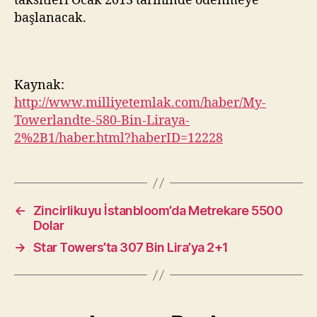
taksitleri Ocak 2013 tarihinde ödenmeye
başlanacak.
Kaynak:
http://www.milliyetemlak.com/haber/My-
Towerlandte-580-Bin-Liraya-
2%2B1/haber.html?haberID=12228
←
Zincirlikuyu İstanbloom’da Metrekare 5500
Dolar
→
Star Towers’ta 307 Bin Lira’ya 2+1