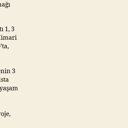
nağı
ı 1, 3
 Mimari
’ta,
enin 3
ista
r yaşam
oje,