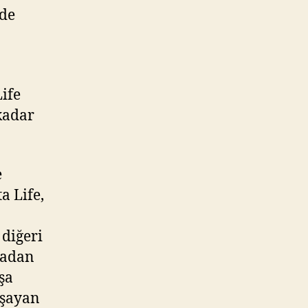
zde
ife
 kadar
e
a Life,
diğeri
zadan
şa
aşayan