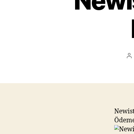
Newis
Po
au
Newist
Ödeme