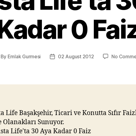
ta Life’ta 
Kadar 0 Fai
By
Emlak Gurmesi
02 August 2012
No Comme
st
Post
thor
date
a Life Başakşehir, Ticari ve Konutta Sıfır Faiz
 Olanakları Sunuyor.