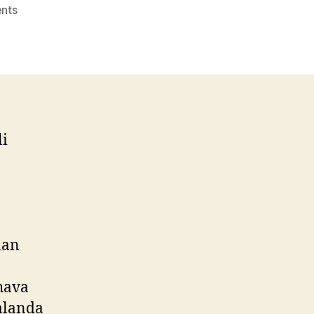
on
nts
Newista
Life’ta
30
Aya
Kadar
0
Faiz
li
lan
khava
 alanda