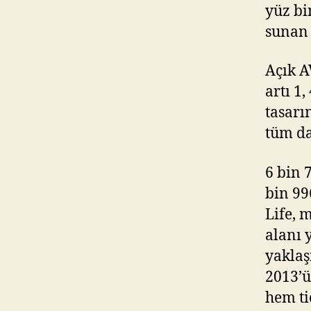
yüz bi
sunan 
Açık A
artı 1
tasarı
tüm da
6 bin 
bin 99
Life, 
alanı 
yaklaş
2013’ü
hem ti