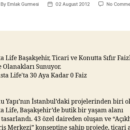
By
Emlak Gurmesi
02 August 2012
No Comme
st
Post
thor
date
a Life Başakşehir, Ticari ve Konutta Sıfır Faiz
 Olanakları Sunuyor.
u Yapı’nın İstanbul’daki projelerinden biri o
a Life, Başakşehir’de butik bir yaşam alanı
 tasarlandı. 43 özel daireden oluşan ve “Açı
riş Merkezi” konseptine sahip projede, ticari