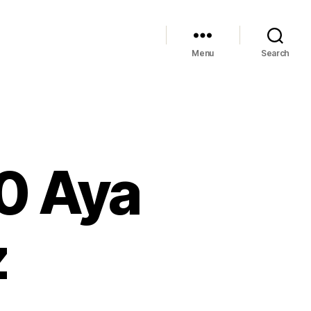
Menu
Search
30 Aya
z