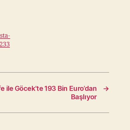
sta-
2233
fe ile Göcek’te 193 Bin Euro’dan
→
Başlıyor