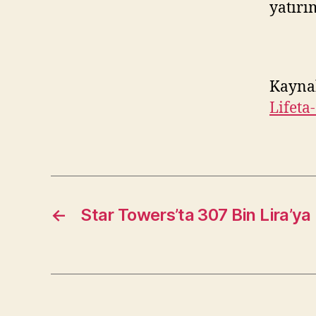
yatırı
Kayna
Lifeta
←
Star Towers’ta 307 Bin Lira’ya