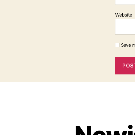
Website
Save m