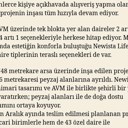
nlerce kişiye açıkhavada alışveriş yapma ola
projenin inşası tüm hızıyla devam ediyor.
VM üzerinde tek blokta yer alan daireler 2 art
, 4 artı 1 seçenekleriyle herkese hitap ediyor.
mda estetiğin konforla buluştuğu Newista Life
ire tiplerinin teraslı seçenekleri de var.
748 metrekare arsa üzerinde inşa edilen proj
6 metrekaresi peyzaj alanlarına ayrıldı. New
mimari tasarımı ve AVM ile birlikte şehirli bi
yaratırken; peyzaj alanları ile de doğa dostu
ımını ortaya koyuyor.
n Aralık ayında teslim edilmesi planlanan pr
cari birimlerle hem de 43 özel daire ile