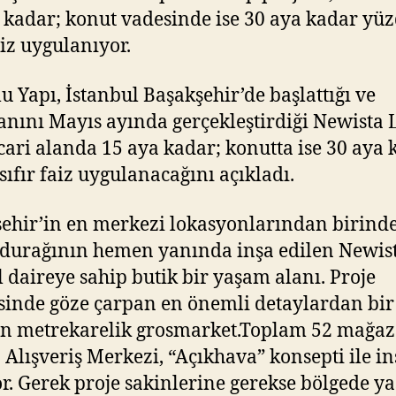
 kadar; konut vadesinde ise 30 aya kadar yü
aiz uygulanıyor.
u Yapı, İstanbul Başakşehir’de başlattığı ve
nını Mayıs ayında gerçekleştirdiği Newista L
ticari alanda 15 aya kadar; konutta ise 30 aya
sıfır faiz uygulanacağını açıkladı.
ehir’in en merkezi lokasyonlarından birind
durağının hemen yanında inşa edilen Newist
l daireye sahip butik bir yaşam alanı. Proje
inde göze çarpan en önemli detaylardan bir 
in metrekarelik grosmarket.Toplam 52 mağa
 Alışveriş Merkezi, “Açıkhava” konsepti ile in
or. Gerek proje sakinlerine gerekse bölgede y