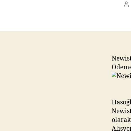
Po
au
Newist
Ödeme
Hasoğl
Newist
olarak
Alışve