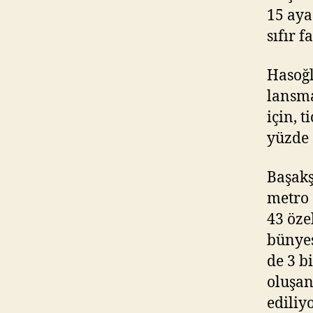
15 aya
sıfır f
Hasoğl
lansma
için, 
yüzde 
Başakş
metro 
43 öze
bünyes
de 3 b
oluşan
ediliy