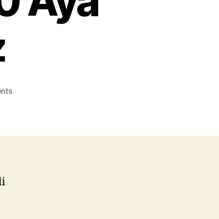
30 Aya
z
on
nts
Newista
Life’ta
30
Aya
Kadar
0
Faiz
li