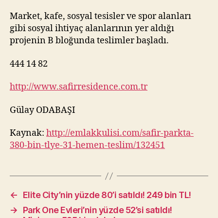
Market, kafe, sosyal tesisler ve spor alanları
gibi sosyal ihtiyaç alanlarının yer aldığı
projenin B bloğunda teslimler başladı.
444 14 82
http://www.safirresidence.com.tr
Gülay ODABAŞI
Kaynak:
http://emlakkulisi.com/safir-parkta-
380-bin-tlye-31-hemen-teslim/132451
←
Elite City’nin yüzde 80’i satıldı! 249 bin TL!
→
Park One Evleri’nin yüzde 52’si satıldı!