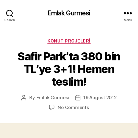
Emlak Gurmesi
Search
Menu
Categories
KONUT PROJELERI
Safir Park’ta 380 bin
TL’ye 3+1! Hemen
teslim!
By
Emlak Gurmesi
19 August 2012
Post
Post
author
date
on
No Comments
Safir
Park’ta
380
bin