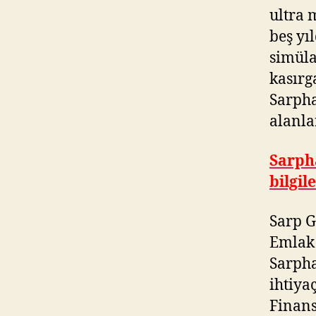
ultra 
beş yı
simüla
kasırg
Sarpha
alanla
Sarph
bilgil
Sarp G
Emlak 
Sarpha
ihtiya
Finans