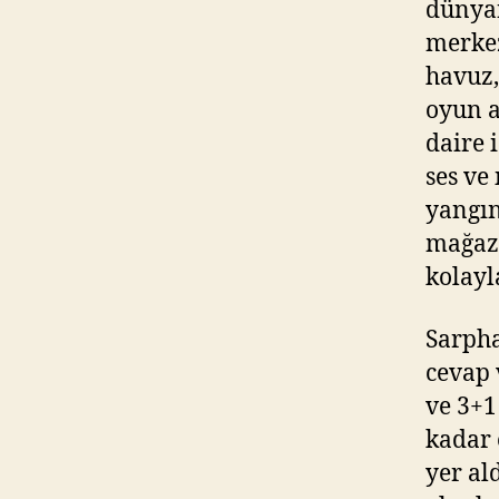
dünyan
merkez
havuz,
oyun a
daire 
ses ve
yangın
mağaza
kolayl
Sarpha
cevap 
ve 3+1
kadar 
yer al