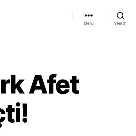
Menu
Search
rk Afet
ti!