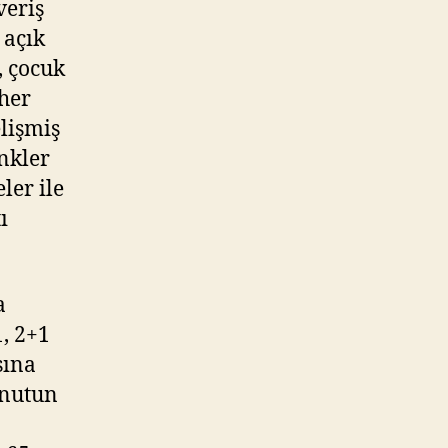
veriş
 açık
, çocuk
 her
elişmiş
inkler
ler ile
ı
a
1, 2+1
sına
onutun