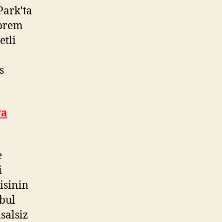
Park'ta
eprem
etli
s
ya
e
i
isinin
bul
salsiz