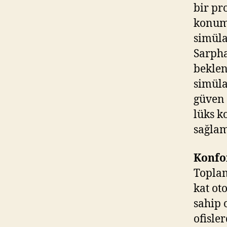
bir pr
konuma
simüla
Sarpha
beklen
simüla
güven 
lüks k
sağlam
Konfor
Toplam
kat ot
sahip 
ofisle