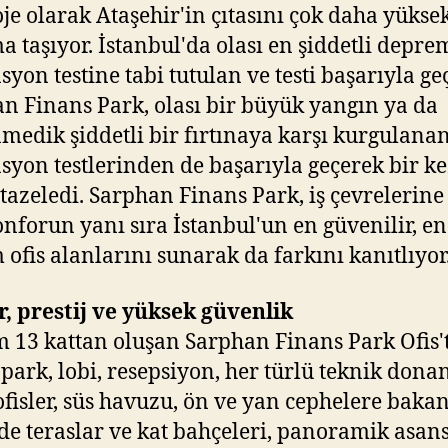
oje olarak Ataşehir'in çıtasını çok daha yükse
 taşıyor. İstanbul'da olası en şiddetli depre
syon testine tabi tutulan ve testi başarıyla ge
n Finans Park, olası bir büyük yangın ya da
medik şiddetli bir fırtınaya karşı kurgulana
syon testlerinden de başarıyla geçerek bir k
tazeledi. Sarphan Finans Park, iş çevrelerine
onforun yanı sıra İstanbul'un en güvenilir, en
 ofis alanlarını sunarak da farkını kanıtlıyor
, prestij ve yüksek güvenlik
 13 kattan oluşan Sarphan Finans Park Ofis'
opark, lobi, resepsiyon, her türlü teknik don
ofisler, süs havuzu, ön ve yan cephelere baka
rde teraslar ve kat bahçeleri, panoramik asans