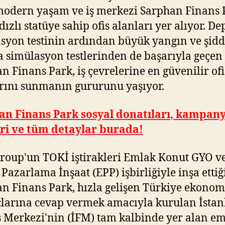
modern yaşam ve iş merkezi Sarphan Finans 
ldızlı statüye sahip ofis alanları yer alıyor. D
syon testinin ardından büyük yangın ve şidd
a simülasyon testlerinden de başarıyla geçen
n Finans Park, iş çevrelerine en güvenilir ofi
rını sunmanın gururunu yaşıyor.
an Finans Park sosyal donatıları, kampan
eri ve tüm detaylar burada!
roup'un TOKİ iştirakleri Emlak Konut GYO v
Pazarlama İnşaat (EPP) işbirliğiyle inşa ettiğ
n Finans Park, hızla gelişen Türkiye ekonom
çlarına cevap vermek amacıyla kurulan İstan
 Merkezi'nin (İFM) tam kalbinde yer alan em