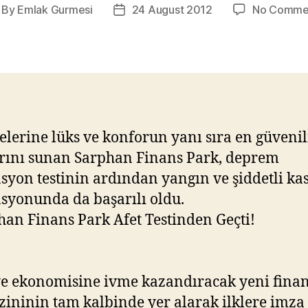
By
Emlak Gurmesi
24 August 2012
No Comme
st
Post
thor
date
relerine lüks ve konforun yanı sıra en güvenili
rını sunan Sarphan Finans Park, deprem
syon testinin ardından yangın ve şiddetli ka
syonunda da başarılı oldu.
e ekonomisine ivme kazandıracak yeni fina
ininin tam kalbinde yer alarak ilklere imza