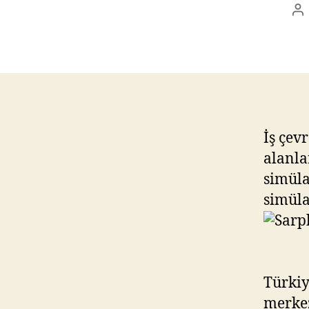
Po
au
İş çev
alanla
simüla
simüla
Türkiy
merkez