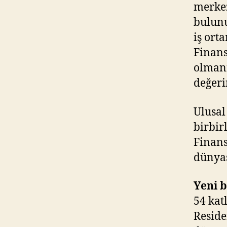
merkez
bulunu
iş ort
Finans
olmanı
değeri
Ulusal
birbir
Finans
dünyas
Yeni b
54 kat
Reside