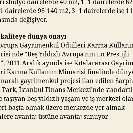
rı stüdyo dairelerde 40 m2, 1+1 dairelerde 6
1 dairelerde 98-140 m2, 3+1 dairelerde ise 1
sında değişiyor.
 kaliteye dünya onayı
Avrupa Gayrimenkul Ödülleri Karma Kullan
risi'nde "Beş Yıldızlı Avrupa'nın En Prestijli
i", 2011 Aralık ayında ise Kıtalararası Gayri
ri Karma Kullanım Mimarisi finalinde düny
maralı gayrimenkul projesi ilan edilen Sarp
 Park, İstanbul Finans Merkezi'nde standartl
e taşıyan beş yıldızlı yaşam ve iş merkezi ola
eri başta olmak üzere merkezde yer almak
nlere avantaj üstüne avantaj sunuyor.