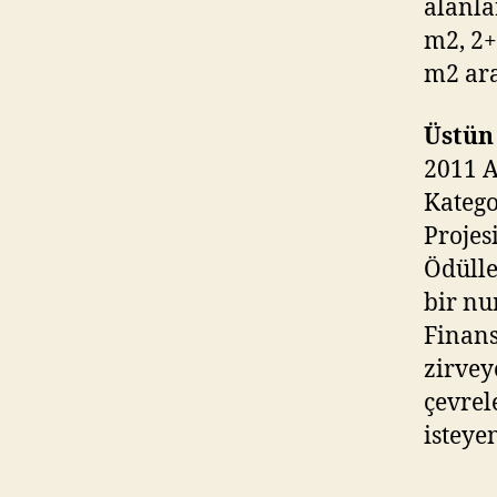
alanla
m2, 2+
m2 ara
Üstün
2011 
Katego
Projes
Ödülle
bir nu
Finans
zirvey
çevrel
isteye