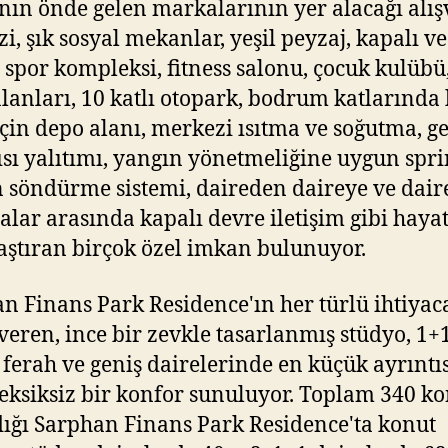
ın önde gelen markalarının yer alacağı alış
i, şık sosyal mekanlar, yeşil peyzaj, kapalı ve
 spor kompleksi, fitness salonu, çocuk kulübü
lanları, 10 katlı otopark, bodrum katlarında
için depo alanı, merkezi ısıtma ve soğutma, g
 ısı yalıtımı, yangın yönetmeliğine uygun spr
 söndürme sistemi, daireden daireye ve daire
lar arasında kapalı devre iletişim gibi hayat
aştıran birçok özel imkan bulunuyor.
n Finans Park Residence'ın her türlü ihtiyac
veren, ince bir zevkle tasarlanmış stüdyo, 1+
 ferah ve geniş dairelerinde en küçük ayrıntı
eksiksiz bir konfor sunuluyor. Toplam 340 k
dığı Sarphan Finans Park Residence'ta konut