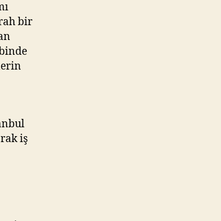
mı
rah bir
han
lbinde
lerin
tanbul
rak iş