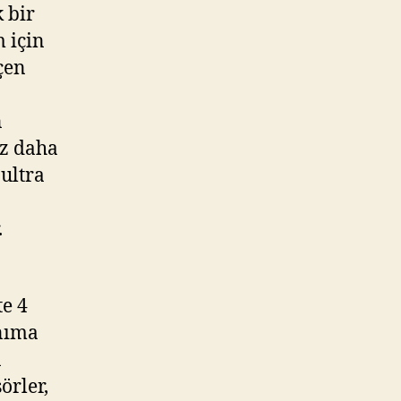
k bir
m için
çen
n
ez daha
 ultra
.
te 4
anıma
n
örler,