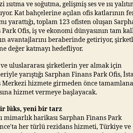
i ısıtma ve soğutma, gelişmiş ses ve ısı yalıtı
yor. Kat bahçelerine açılan ofis katlarının fe
amı yarattığı, toplam 123 ofisten oluşan Sarp
 Park Ofis, iş ve ekonomi dünyasının tam ka
n avantajlarını beraberinde getiriyor, şirket
ne değer katmayı hedefliyor.
 ve uluslararası şirketlerin yer almak için
leriyle yarıştığı Sarphan Finans Park Ofis, İs
 Merkezi hizmete girmeden önce tamamlana
ına hizmet vermeye başlayacak.
ir lüks, yeni bir tarz
lı mimarlık harikası Sarphan Finans Park
nce'ta her türlü rezidans hizmeti, Türkiye ve