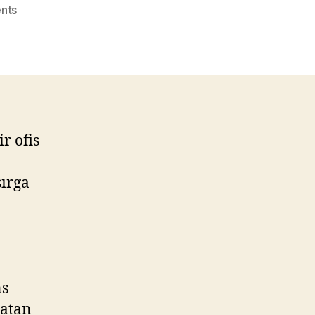
on
nts
Sarphan
Finans
Park
Afet
Testinden
Geçti!
r ofis
sırga
ns
 atan