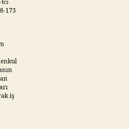
2-65
18-173
ım
menkul
anın
han
arı
rak iş