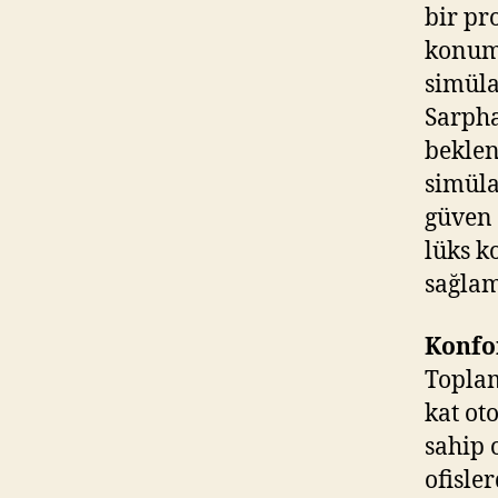
bir pr
konuma
simüla
Sarpha
beklen
simüla
güven 
lüks k
sağlam
Konfor
Toplam
kat ot
sahip 
ofisle