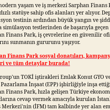
modern yaşam ve iş merkezi Sarphan Finans 
ldızlı statüye sahip ofis alanları yer alıyor. D
syon testinin ardından büyük yangın ve şidd
a simülasyon testlerinden de başarıyla geçen
n Finans Park, iş çevrelerine en güvenilir ofi
rını sunmanın gururunu yaşıyor.
an Finans Park sosyal donatıları, kampan
eri ve tüm detaylar burada!
roup'un TOKİ iştirakleri Emlak Konut GYO v
Pazarlama İnşaat (EPP) işbirliğiyle inşa ettiğ
n Finans Park, hızla gelişen Türkiye ekonom
çlarına cevap vermek amacıyla kurulan İstan
 Merkezi'nin (İFM) tam kalbinde yer alan em