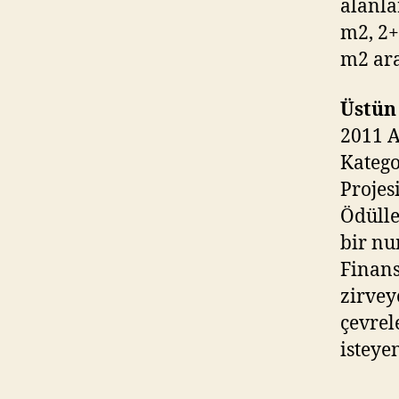
alanla
m2, 2+
m2 ara
Üstün
2011 
Katego
Projes
Ödülle
bir nu
Finans
zirvey
çevrel
isteye