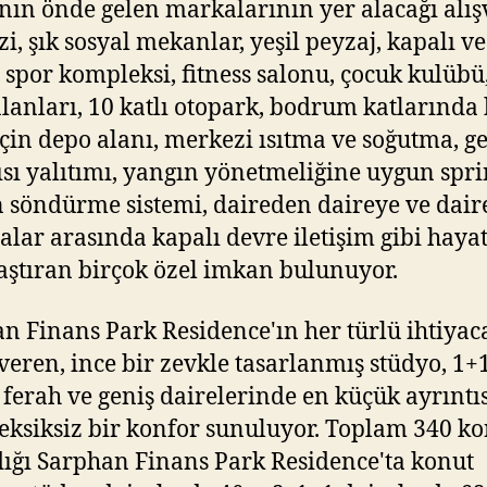
ın önde gelen markalarının yer alacağı alış
i, şık sosyal mekanlar, yeşil peyzaj, kapalı ve
 spor kompleksi, fitness salonu, çocuk kulübü
lanları, 10 katlı otopark, bodrum katlarında
için depo alanı, merkezi ısıtma ve soğutma, g
 ısı yalıtımı, yangın yönetmeliğine uygun spr
 söndürme sistemi, daireden daireye ve daire
lar arasında kapalı devre iletişim gibi hayat
aştıran birçok özel imkan bulunuyor.
n Finans Park Residence'ın her türlü ihtiyac
veren, ince bir zevkle tasarlanmış stüdyo, 1+
 ferah ve geniş dairelerinde en küçük ayrıntı
eksiksiz bir konfor sunuluyor. Toplam 340 k
dığı Sarphan Finans Park Residence'ta konut