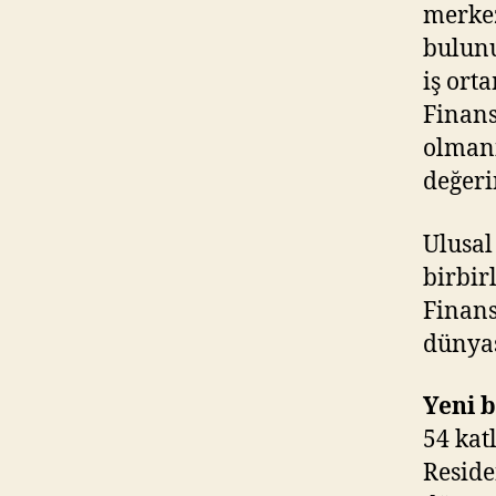
merkez
bulunu
iş ort
Finans
olmanı
değeri
Ulusal
birbir
Finans
dünyas
Yeni b
54 kat
Reside