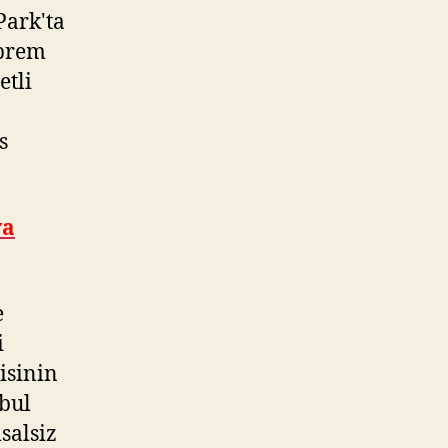
Park'ta
eprem
etli
s
ya
e
i
isinin
bul
salsiz