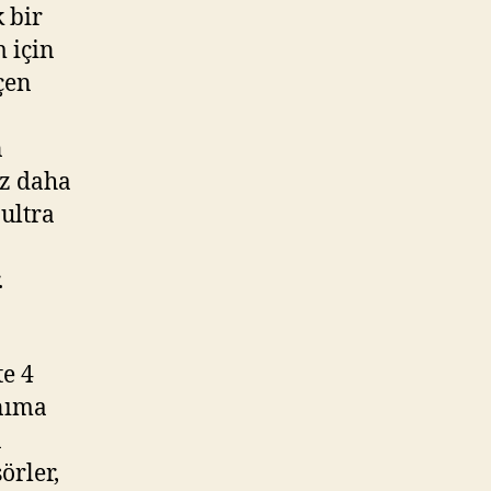
k bir
m için
çen
n
ez daha
 ultra
.
te 4
anıma
n
örler,