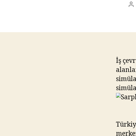
Po
au
İş çev
alanla
simüla
simüla
Türkiy
merkez