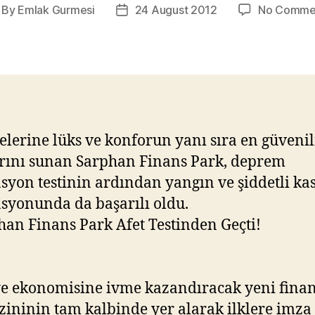
By
Emlak Gurmesi
24 August 2012
No Comme
st
Post
thor
date
relerine lüks ve konforun yanı sıra en güvenili
rını sunan Sarphan Finans Park, deprem
syon testinin ardından yangın ve şiddetli ka
syonunda da başarılı oldu.
e ekonomisine ivme kazandıracak yeni fina
ininin tam kalbinde yer alarak ilklere imza