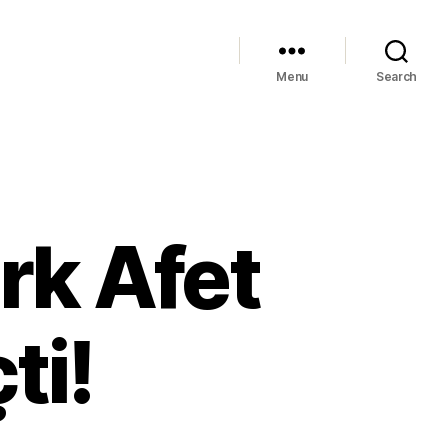
Menu
Search
rk Afet
ti!