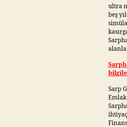
ultra 
beş yı
simüla
kasırg
Sarpha
alanla
Sarph
bilgil
Sarp G
Emlak 
Sarpha
ihtiya
Finans