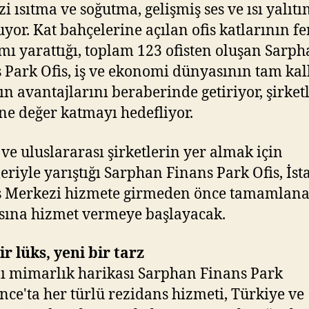
i ısıtma ve soğutma, gelişmiş ses ve ısı yalıtı
yor. Kat bahçelerine açılan ofis katlarının fe
amı yarattığı, toplam 123 ofisten oluşan Sarp
 Park Ofis, iş ve ekonomi dünyasının tam ka
n avantajlarını beraberinde getiriyor, şirket
ne değer katmayı hedefliyor.
 ve uluslararası şirketlerin yer almak için
leriyle yarıştığı Sarphan Finans Park Ofis, İs
 Merkezi hizmete girmeden önce tamamlana
ına hizmet vermeye başlayacak.
ir lüks, yeni bir tarz
lı mimarlık harikası Sarphan Finans Park
nce'ta her türlü rezidans hizmeti, Türkiye ve