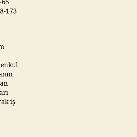
2-65
18-173
ım
menkul
anın
han
arı
rak iş