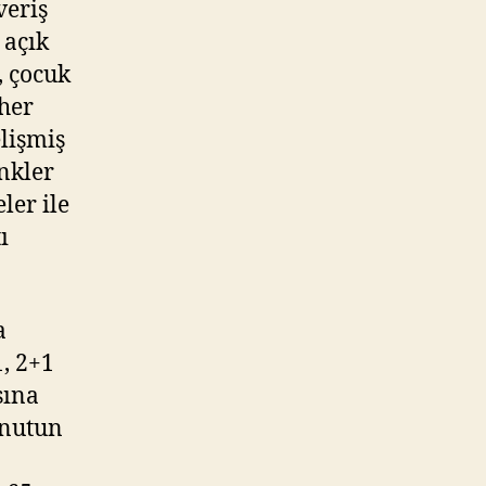
veriş
 açık
, çocuk
 her
elişmiş
inkler
ler ile
ı
a
1, 2+1
sına
onutun