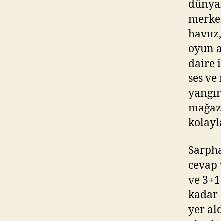
dünyan
merkez
havuz,
oyun a
daire 
ses ve
yangın
mağaza
kolayl
Sarpha
cevap 
ve 3+1
kadar 
yer al