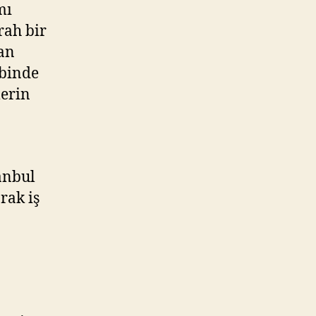
mı
rah bir
han
lbinde
lerin
tanbul
rak iş