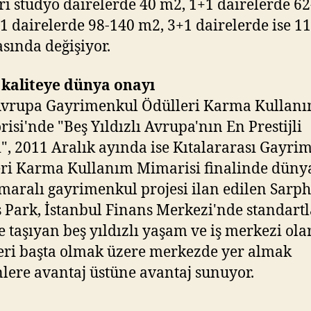
rı stüdyo dairelerde 40 m2, 1+1 dairelerde 6
1 dairelerde 98-140 m2, 3+1 dairelerde ise 1
sında değişiyor.
 kaliteye dünya onayı
Avrupa Gayrimenkul Ödülleri Karma Kullan
risi'nde "Beş Yıldızlı Avrupa'nın En Prestijli
i", 2011 Aralık ayında ise Kıtalararası Gayri
ri Karma Kullanım Mimarisi finalinde düny
maralı gayrimenkul projesi ilan edilen Sarp
 Park, İstanbul Finans Merkezi'nde standartl
e taşıyan beş yıldızlı yaşam ve iş merkezi ola
eri başta olmak üzere merkezde yer almak
nlere avantaj üstüne avantaj sunuyor.