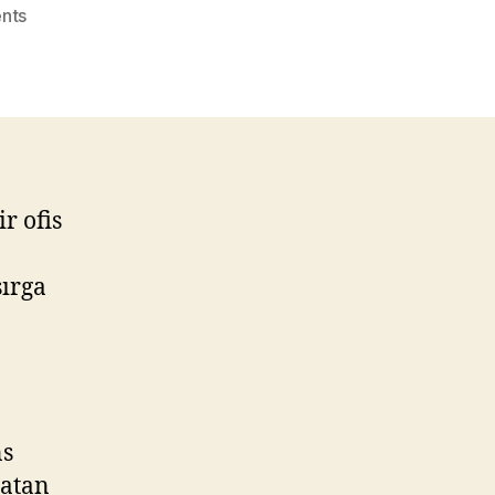
on
nts
Sarphan
Finans
Park
Afet
Testinden
Geçti!
r ofis
sırga
ns
 atan