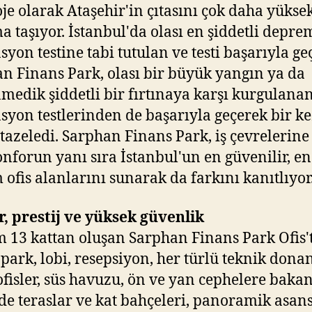
oje olarak Ataşehir'in çıtasını çok daha yükse
 taşıyor. İstanbul'da olası en şiddetli depre
syon testine tabi tutulan ve testi başarıyla ge
n Finans Park, olası bir büyük yangın ya da
medik şiddetli bir fırtınaya karşı kurgulana
syon testlerinden de başarıyla geçerek bir k
tazeledi. Sarphan Finans Park, iş çevrelerine
onforun yanı sıra İstanbul'un en güvenilir, en
 ofis alanlarını sunarak da farkını kanıtlıyor
, prestij ve yüksek güvenlik
 13 kattan oluşan Sarphan Finans Park Ofis'
opark, lobi, resepsiyon, her türlü teknik don
ofisler, süs havuzu, ön ve yan cephelere baka
rde teraslar ve kat bahçeleri, panoramik asans