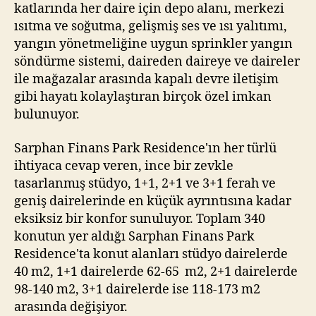
katlarında her daire için depo alanı, merkezi
ısıtma ve soğutma, gelişmiş ses ve ısı yalıtımı,
yangın yönetmeliğine uygun sprinkler yangın
söndürme sistemi, daireden daireye ve daireler
ile mağazalar arasında kapalı devre iletişim
gibi hayatı kolaylaştıran birçok özel imkan
bulunuyor.
Sarphan Finans Park Residence'ın her türlü
ihtiyaca cevap veren, ince bir zevkle
tasarlanmış stüdyo, 1+1, 2+1 ve 3+1 ferah ve
geniş dairelerinde en küçük ayrıntısına kadar
eksiksiz bir konfor sunuluyor. Toplam 340
konutun yer aldığı Sarphan Finans Park
Residence'ta konut alanları stüdyo dairelerde
40 m2, 1+1 dairelerde 62-65 m2, 2+1 dairelerde
98-140 m2, 3+1 dairelerde ise 118-173 m2
arasında değişiyor.