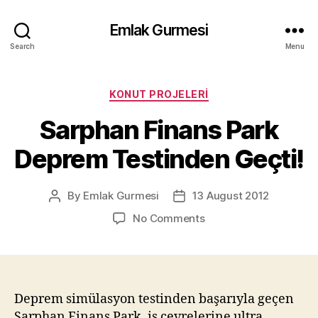
Emlak Gurmesi
Search
Menu
Categories
KONUT PROJELERI
Sarphan Finans Park
Deprem Testinden Geçti!
By
Emlak Gurmesi
13 August 2012
Post
Post
author
date
on
No Comments
Sarphan
Finans
Park
Deprem
Testinden
Deprem simülasyon testinden başarıyla geçen
Geçti!
Sarphan Finans Park, iş çevrelerine ultra