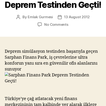
Deprem Testinden Geçti!
By
Emlak Gurmesi
13 August 2012
Post
Post
author
date
on
No Comments
Sarphan
Finans
Park
Deprem
Testinden
Deprem simülasyon testinden başarıyla geçen
Geçti!
Sarphan Finans Park, iş çevrelerine ultra
konforun yanı sıra en güvenilir ofis alanlarını
sunuyor
Türkiye'ye çağ atlatacak yeni finans
merkezininin tam kalbinde yer alarak ilklere