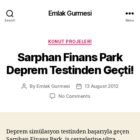
Emlak Gurmesi
Search
Menu
Categories
KONUT PROJELERI
Sarphan Finans Park
Deprem Testinden Geçti!
By
Emlak Gurmesi
13 August 2012
Post
Post
author
date
on
No Comments
Sarphan
Finans
Park
Deprem
Testinden
Deprem simülasyon testinden başarıyla geçen
Geçti!
Sarphan Finans Park, iş çevrelerine ultra