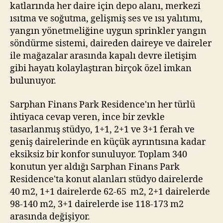
katlarında her daire için depo alanı, merkezi
ısıtma ve soğutma, gelişmiş ses ve ısı yalıtımı,
yangın yönetmeliğine uygun sprinkler yangın
söndürme sistemi, daireden daireye ve daireler
ile mağazalar arasında kapalı devre iletişim
gibi hayatı kolaylaştıran birçok özel imkan
bulunuyor.
Sarphan Finans Park Residence'ın her türlü
ihtiyaca cevap veren, ince bir zevkle
tasarlanmış stüdyo, 1+1, 2+1 ve 3+1 ferah ve
geniş dairelerinde en küçük ayrıntısına kadar
eksiksiz bir konfor sunuluyor. Toplam 340
konutun yer aldığı Sarphan Finans Park
Residence'ta konut alanları stüdyo dairelerde
40 m2, 1+1 dairelerde 62-65 m2, 2+1 dairelerde
98-140 m2, 3+1 dairelerde ise 118-173 m2
arasında değişiyor.