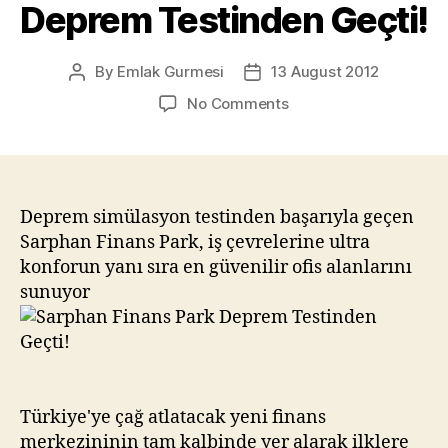
Deprem Testinden Geçti!
By
Emlak Gurmesi
13 August 2012
Post
Post
author
date
on
No Comments
Sarphan
Finans
Park
Deprem
Testinden
Deprem simülasyon testinden başarıyla geçen
Geçti!
Sarphan Finans Park, iş çevrelerine ultra
konforun yanı sıra en güvenilir ofis alanlarını
sunuyor
Türkiye'ye çağ atlatacak yeni finans
merkezininin tam kalbinde yer alarak ilklere