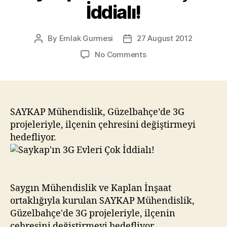
İddialı!
By
Emlak Gurmesi
27 August 2012
Post
Post
author
date
on
No Comments
Saykap’ın
3G
Evleri
Çok
İddialı!
SAYKAP Mühendislik, Güzelbahçe’de 3G
projeleriyle, ilçenin çehresini değiştirmeyi
hedefliyor.
Saygın Mühendislik ve Kaplan İnşaat
ortaklığıyla kurulan SAYKAP Mühendislik,
Güzelbahçe'de 3G projeleriyle, ilçenin
çehresini değiştirmeyi hedefliyor.