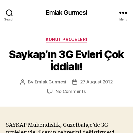
Emlak Gurmesi
Search
Menu
Categories
KONUT PROJELERI
Saykap’ın 3G Evleri Çok
İddialı!
By
Emlak Gurmesi
27 August 2012
Post
Post
author
date
on
No Comments
Saykap’ın
3G
Evleri
Çok
İddialı!
SAYKAP Mühendislik, Güzelbahçe’de 3G
projeleriyle, ilçenin çehresini değiştirmeyi