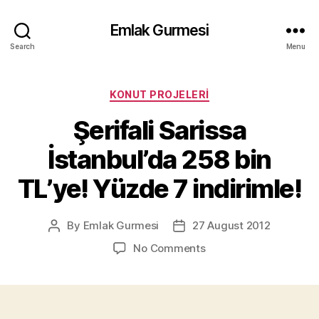
Emlak Gurmesi
Search
Menu
Categories
KONUT PROJELERI
Şerifali Sarissa
İstanbul’da 258 bin
TL’ye! Yüzde 7 indirimle!
By
Emlak Gurmesi
27 August 2012
Post
Post
author
date
on
No Comments
Şerifali
Sarissa
İstanbul’da
258