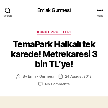
Emlak Gurmesi
Search
Menu
Categories
KONUT PROJELERI
TemaPark Halkalı tek
karede! Metrekaresi 3
bin TL’ye!
By
Emlak Gurmesi
24 August 2012
Post
Post
author
date
on
No Comments
TemaPark
Halkalı
tek
karede!