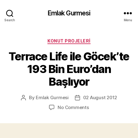
Emlak Gurmesi
Search
Menu
Categories
KONUT PROJELERI
Terrace Life ile Göcek’te
193 Bin Euro’dan
Başlıyor
By
Emlak Gurmesi
02 August 2012
Post
Post
author
date
on
No Comments
Terrace
Life
ile
Göcek’te