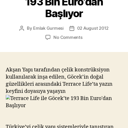
193 Bin Euro’dan
Başlıyor
By
Emlak Gurmesi
02 August 2012
Post
Post
author
date
on
No Comments
Terrace
Life
ile
Göcek’te
193
Akşan Yapı tarafından çelik konstrüksiyon
Bin
kullanılarak inşa edilen, Göcek’in doğal
Euro’dan
güzellikleri arasındaki Terrace Life’ta yazın
Başlıyor
keyfini doyasıya yaşayın
Türkiye’yi çelik yapı sistemleriyle tanıştıran