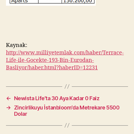
Kaynak:
http://www.milliyetemlak.com/haber/Terrace-
Life-ile-Gocekte-193-Bin-Eurodan-
Basliyor/haber.html?haberID=12231
←
Newista Life’ta 30 Aya Kadar 0 Faiz
→
Zincirlikuyu İstanbloom’da Metrekare 5500
Dolar