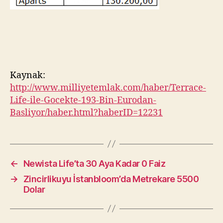
Kaynak:
http://www.milliyetemlak.com/haber/Terrace-
Life-ile-Gocekte-193-Bin-Eurodan-
Basliyor/haber.html?haberID=12231
←
Newista Life’ta 30 Aya Kadar 0 Faiz
→
Zincirlikuyu İstanbloom’da Metrekare 5500
Dolar