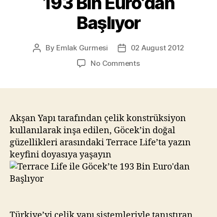
193 Bin Euro’dan
Başlıyor
By
Emlak Gurmesi
02 August 2012
Post
Post
author
date
on
No Comments
Terrace
Life
ile
Göcek’te
193
Akşan Yapı tarafından çelik konstrüksiyon
Bin
kullanılarak inşa edilen, Göcek’in doğal
Euro’dan
güzellikleri arasındaki Terrace Life’ta yazın
Başlıyor
keyfini doyasıya yaşayın
Türkiye’yi çelik yapı sistemleriyle tanıştıran