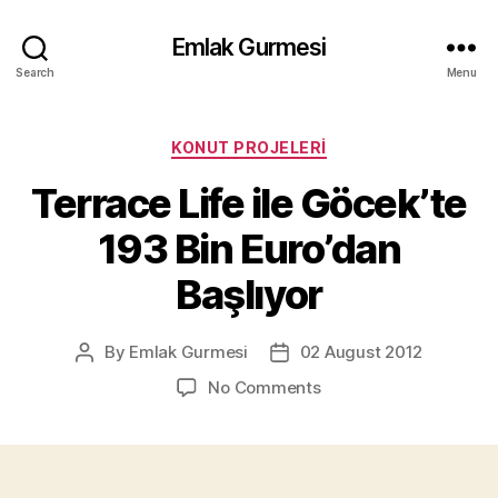
Emlak Gurmesi
Search
Menu
Categories
KONUT PROJELERI
Terrace Life ile Göcek’te
193 Bin Euro’dan
Başlıyor
By
Emlak Gurmesi
02 August 2012
Post
Post
author
date
on
No Comments
Terrace
Life
ile
Göcek’te