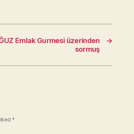
UZ Emlak Gurmesi üzerinden
→
sormuş
arked
*