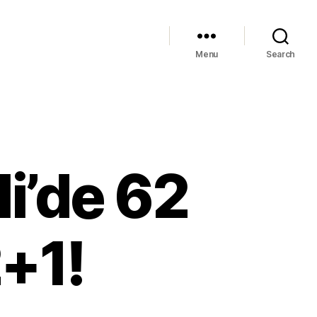
Menu
Search
i’de 62
2+1!