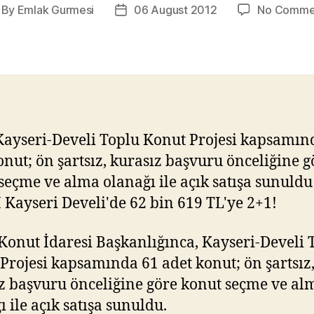
By
Emlak Gurmesi
06 August 2012
No Comme
st
Post
thor
date
ayseri-Develi Toplu Konut Projesi kapsamın
onut; ön şartsız, kurasız başvuru önceliğine g
seçme ve alma olanağı ile açık satışa sunuldu
Konut İdaresi Başkanlığınca, Kayseri-Develi 
Projesi kapsamında 61 adet konut; ön şartsız
z başvuru önceliğine göre konut seçme ve al
ı ile açık satışa sunuldu.