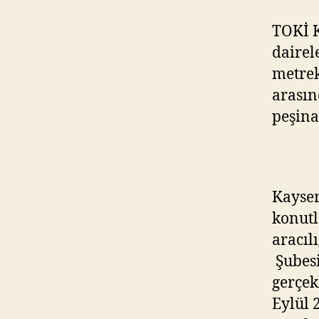
TOKİ K
dairel
metrek
arasın
peşina
Kayser
konutl
aracıl
Şubesi
gerçek
Eylül 