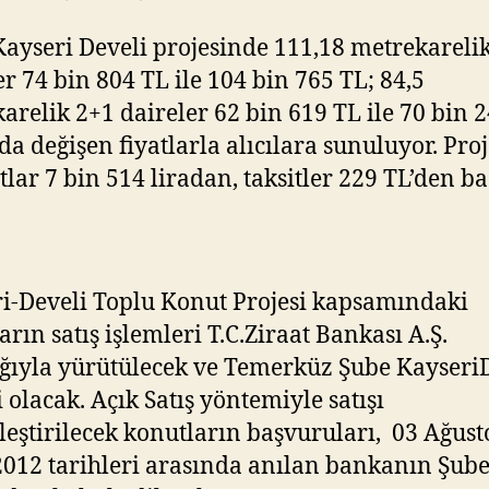
ayseri Develi projesinde 111,18 metrekareli
er 74 bin 804 TL ile 104 bin 765 TL; 84,5
arelik 2+1 daireler 62 bin 619 TL ile 70 bin 
da değişen fiyatlarla alıcılara sunuluyor. Pro
tlar 7 bin 514 liradan, taksitler 229 TL’den ba
i-Develi Toplu Konut Projesi kapsamındaki
arın satış işlemleri T.C.Ziraat Bankası A.Ş.
ığıyla yürütülecek ve Temerküz Şube Kayseri
 olacak. Açık Satış yöntemiyle satışı
leştirilecek konutların başvuruları, 03 Ağust
2012 tarihleri arasında anılan bankanın Şube