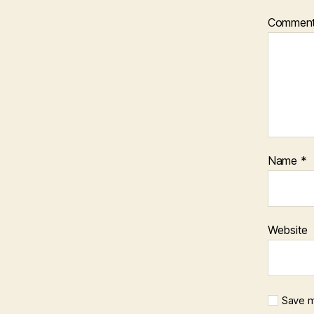
Commen
Name
*
Website
Save m