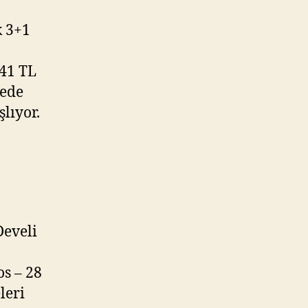
k 3+1
241 TL
jede
şlıyor.
Develi
os – 28
leri