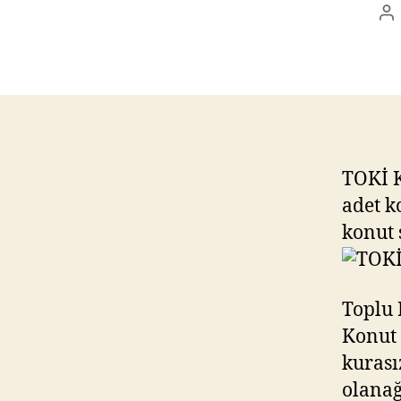
Po
au
TOKİ K
adet k
konut 
Toplu 
Konut 
kurası
olanağ