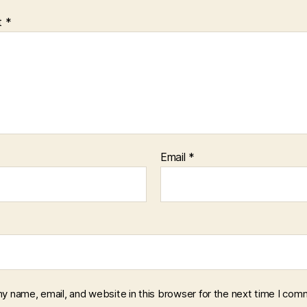
t
*
Email
*
y name, email, and website in this browser for the next time I com