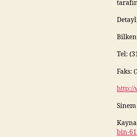
tarafı
Detaylı
Bilken
Tel: (
Faks: 
http:/
Sinem
Kayna
bin-61