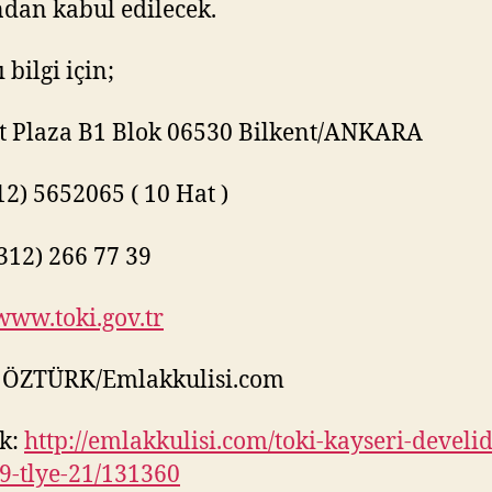
ndan kabul edilecek.
 bilgi için;
t Plaza B1 Blok 06530 Bilkent/ANKARA
312) 5652065 ( 10 Hat )
(312) 266 77 39
/www.toki.gov.tr
 ÖZTÜRK/Emlakkulisi.com
k:
http://emlakkulisi.com/toki-kayseri-develi
9-tlye-21/131360