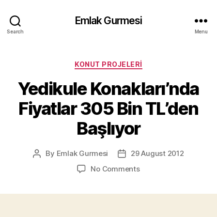
Emlak Gurmesi
Search
Menu
Categories
KONUT PROJELERI
Yedikule Konakları’nda
Fiyatlar 305 Bin TL’den
Başlıyor
By
Emlak Gurmesi
29 August 2012
Post
Post
author
date
on
No Comments
Yedikule
Konakları’nda
Fiyatlar
305