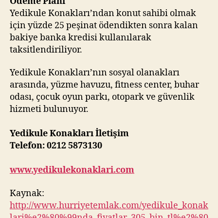
Ödeme Planı
Yedikule Konakları’ndan konut sahibi olmak
için yüzde 25 peşinat ödendikten sonra kalan
bakiye banka kredisi kullanılarak
taksitlendiriliyor.
Yedikule Konakları’nın sosyal olanakları
arasında, yüzme havuzu, fitness center, buhar
odası, çocuk oyun parkı, otopark ve güvenlik
hizmeti bulunuyor.
Yedikule Konakları İletişim
Telefon: 0212 5873130
www.yedikulekonaklari.com
Kaynak:
http://www.hurriyetemlak.com/yedikule_konak
lari%e2%80%99nda_fiyatlar_305_bin_tl%e2%80