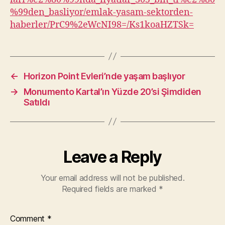
%99den_basliyor/emlak-yasam-sektorden-
haberler/PrC9%2eWcNI98=/Ks1koaHZTSk=
←
Horizon Point Evleri’nde yaşam başlıyor
→
Monumento Kartal’ın Yüzde 20’si Şimdiden
Satıldı
Leave a Reply
Your email address will not be published.
Required fields are marked
*
Comment
*