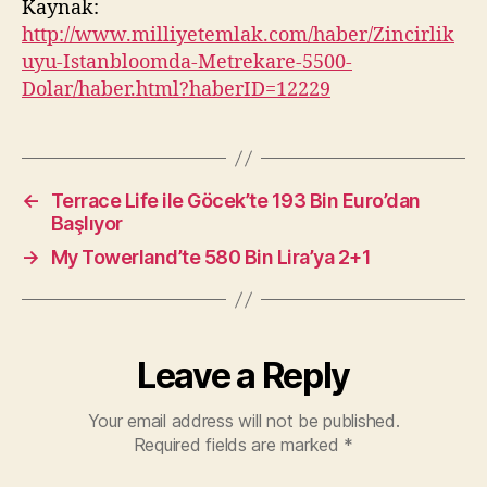
Kaynak:
http://www.milliyetemlak.com/haber/Zincirlik
uyu-Istanbloomda-Metrekare-5500-
Dolar/haber.html?haberID=12229
←
Terrace Life ile Göcek’te 193 Bin Euro’dan
Başlıyor
→
My Towerland’te 580 Bin Lira’ya 2+1
Leave a Reply
Your email address will not be published.
Required fields are marked
*