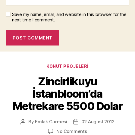
Save my name, email, and website in this browser for the
next time I comment.
Categories
KONUT PROJELERI
Zincirlikuyu
İstanbloom’da
Metrekare 5500 Dolar
By
Emlak Gurmesi
02 August 2012
Post
Post
author
date
on
No Comments