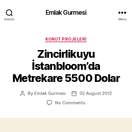
Emlak Gurmesi
Search
Menu
Categories
KONUT PROJELERI
Zincirlikuyu
İstanbloom’da
Metrekare 5500 Dolar
By
Emlak Gurmesi
02 August 2012
Post
Post
author
date
on
No Comments
Zincirlikuyu
İstanbloom’da
Metrekare
5500