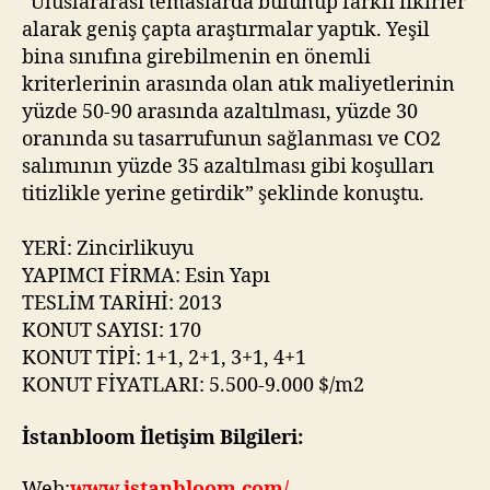
“Uluslararası temaslarda bulunup farklı fikirler
alarak geniş çapta araştırmalar yaptık. Yeşil
bina sınıfına girebilmenin en önemli
kriterlerinin arasında olan atık maliyetlerinin
yüzde 50-90 arasında azaltılması, yüzde 30
oranında su tasarrufunun sağlanması ve CO2
salımının yüzde 35 azaltılması gibi koşulları
titizlikle yerine getirdik” şeklinde konuştu.
YERİ: Zincirlikuyu
YAPIMCI FİRMA: Esin Yapı
TESLİM TARİHİ: 2013
KONUT SAYISI: 170
KONUT TİPİ: 1+1, 2+1, 3+1, 4+1
KONUT FİYATLARI: 5.500-9.000 $/m2
İstanbloom İletişim Bilgileri:
Web:
www.istanbloom.com/