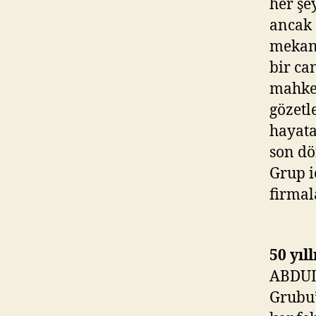
her şe
ancak 
mekani
bir ca
mahkem
gözetle
hayata
son dö
Grup i
firmal
50 yıl
ABDUL
Grubu’