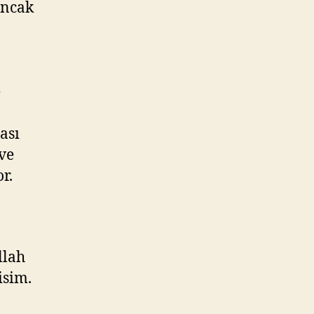
ancak
e
ası
ve
r.
llah
isim.