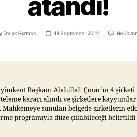
atandı!
y
Emlak Gurmesi
14 September 2012
No Com
t
Post
hor
date
iyimkent Başkanı Abdullah Çınar’ın 4 şirketi 
erteleme kararı alındı ve şirketlere kayyumlar
. Mahkemeye sunulan belgede şirketlerin etki
tirme programıyla düze çıkabileceği belirtildi