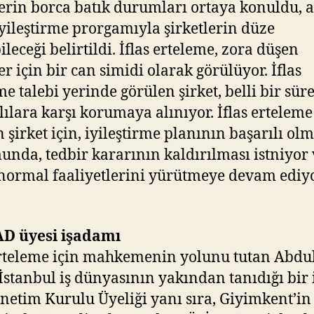
lerin borca batık durumları ortaya konuldu, 
 iyileştirme prorgamıyla şirketlerin düze
ileceği belirtildi. İflas erteleme, zora düşen
er için bir can simidi olarak görülüyor. İflas
me talebi yerinde görülen şirket, belli bir sür
lılara karşı korumaya alınıyor. İflas erteleme
n şirket için, iyileştirme planının başarılı olm
nda, tedbir kararının kaldırılması istniyor 
 normal faaliyetlerini yürütmeye devam ediyo
D üyesi işadamı
erteleme için mahkemenin yolunu tutan Abdu
 İstanbul iş dünyasının yakından tanıdığı bir 
netim Kurulu Üyeliği yanı sıra, Giyimkent’in