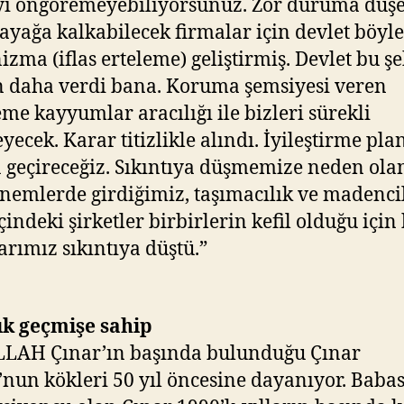
yi öngöremeyebiliyorsunuz. Zor duruma düş
ayağa kalkabilecek firmalar için devlet böyle
zma (iflas erteleme) geliştirmiş. Devlet bu şe
n daha verdi bana. Koruma şemsiyesi veren
e kayyumlar aracılığı ile bizleri sürekli
yecek. Karar titizlikle alındı. İyileştirme pla
 geçireceğiz. Sıkıntıya düşmemize neden olan 
nemlerde girdiğimiz, taşımacılık ve madencil
çindeki şirketler birbirlerin kefil olduğu için
arımız sıkıntıya düştü.”
lık geçmişe sahip
LAH Çınar’ın başında bulunduğu Çınar
nun kökleri 50 yıl öncesine dayanıyor. Babas