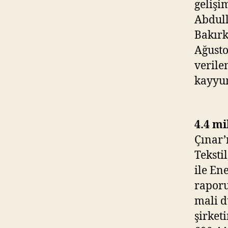
gelişi
Abdull
Bakırk
Ağusto
verile
kayyu
4.4 mi
Çınar’ı
Teksti
ile En
raporu
mali d
şirket