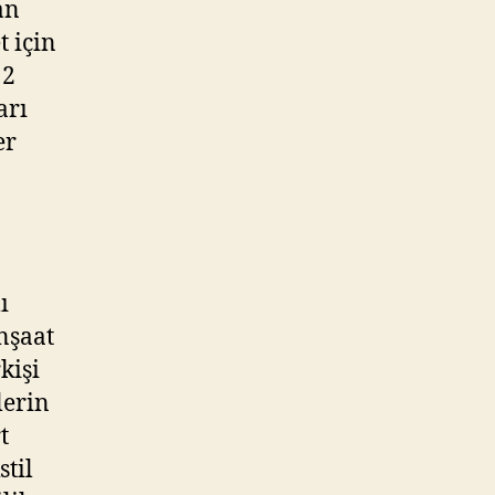
an
t için
12
arı
er
ı
İnşaat
kişi
lerin
t
stil