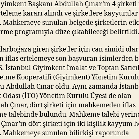
iyimkent Başkanı Abdullah Çınar’ın 4 şirketi 
erteleme kararı alındı ve şirketlere kayyumlar
. Mahkemeye sunulan belgede şirketlerin etki
tirme programıyla düze çıkabileceği belirtildi.
arboğaza giren şirketler için can simidi ola
n iflas ertelemeye son başvuran isimlerden b
.S. İstanbul Giyimkent İmalat ve Toptan Satıcı
şletme Kooperatifi (Giyimkent) Yönetim Kurul
ı Abdullah Çınar oldu. Aynı zamanda İstanb
t Odası (İTO) Yönetim Kurulu Üyesi de olan
ah Çınar, dört şirketi için mahkemeden iflas
me talebinde bulundu. Mahkeme talebi yerin
 Çınar’ın dört şirketi için iki kişilik kayyum h
. Mahkemeye sunulan bilirkişi raporunda