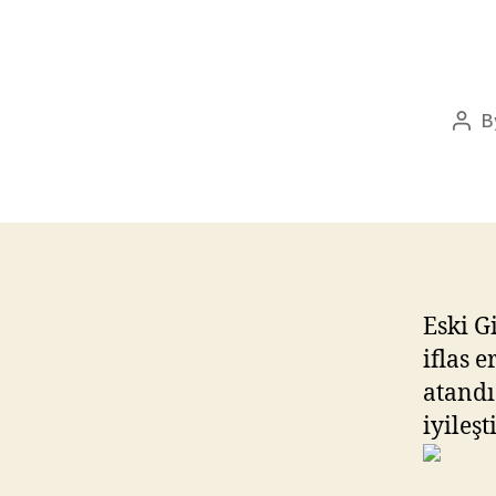
B
Pos
aut
Eski G
iflas 
atandı
iyileş