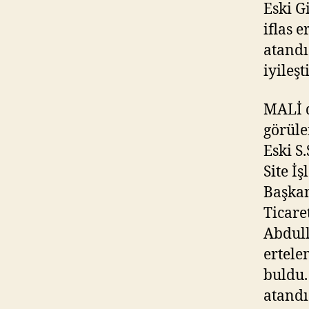
Eski G
iflas 
atandı
iyileş
MALİ d
görüle
Eski S
Site İ
Başkan
Ticare
Abdull
ertele
buldu.
atandı