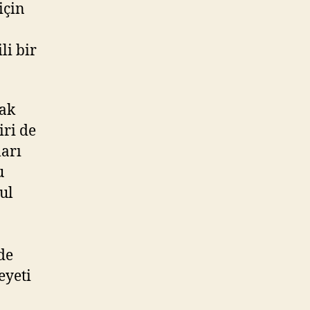
için
li bir
rak
iri de
ları
u
ul
de
eyeti