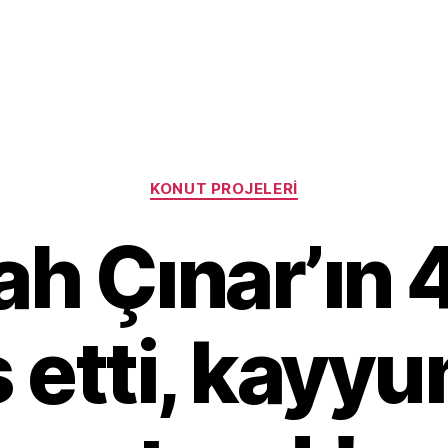
Categories
KONUT PROJELERI
h Çınar’ın 4
s etti, kayy