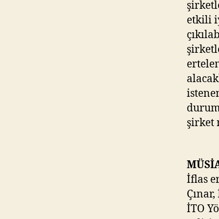
şirket
etkili
çıkılab
şirketl
ertele
alacak
istene
durumu
şirket
MÜSİA
İflas 
Çınar,
İTO Yö