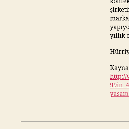
konfek
şirketi
marka
yapıyo
yıllık
Hürriy
Kayna
http:
99in_4
yasam