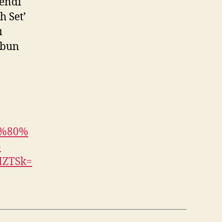
kendi
h Set’
ı
ubun
2%80%
-
HZTSk=