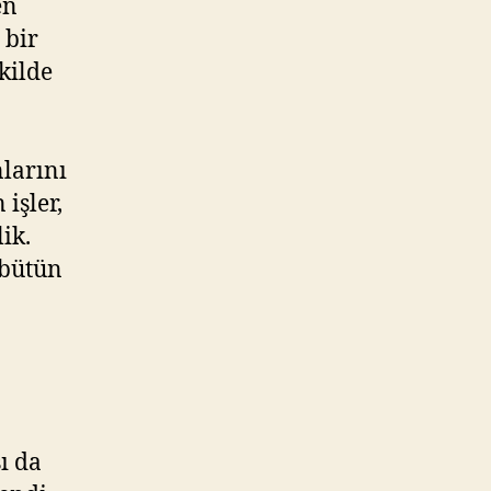
en
 bir
kilde
nlarını
işler,
ik.
 bütün
ı da