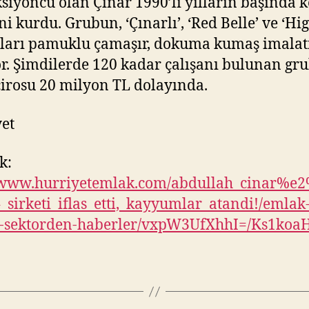
siyoncu olan Çınar 1990’lı yılların başında 
ni kurdu. Grubun, ‘Çınarlı’, ‘Red Belle’ ve ‘Hig
ları pamuklu çamaşır, dokuma kumaş imalat
r. Şimdilerde 120 kadar çalışanı bulunan gr
 cirosu 20 milyon TL dolayında.
et
k:
//www.hurriyetemlak.com/abdullah_cinar%e
_sirketi_iflas_etti,_kayyumlar_atandi!/emlak
-sektorden-haberler/vxpW3UfXhhI=/Ks1koa