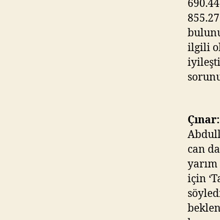
690.44
855.27
bulunu
ilgili 
iyileş
sorunu
Çınar:
Abdull
can da
yarım 
için ‘
söyled
beklen