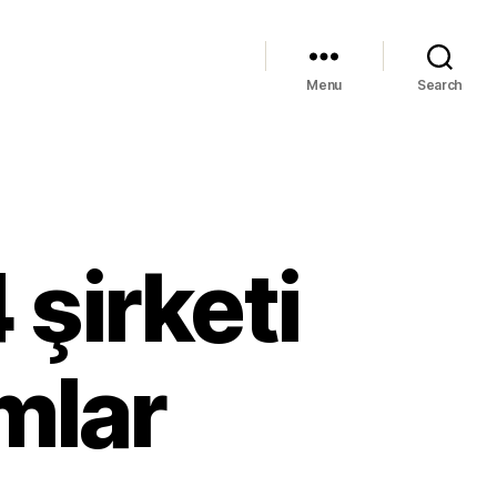
Menu
Search
 şirketi
umlar