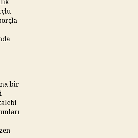
lik
rçlu
borçla
unda
ana bir
i
talebi
şunları
azen