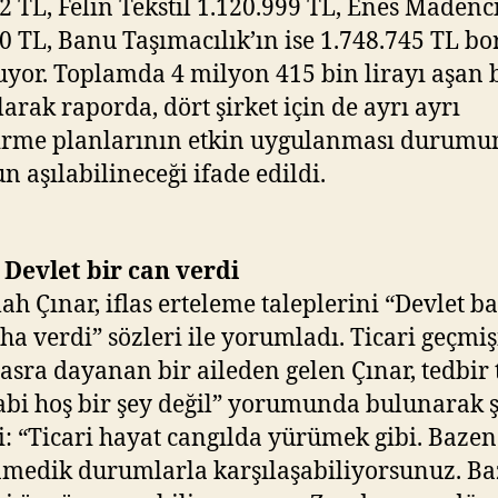
2 TL, Felin Tekstil 1.120.999 TL, Enes Madenci
0 TL, Banu Taşımacılık’ın ise 1.748.745 TL bo
yor. Toplamda 4 milyon 415 bin lirayı aşan 
olarak raporda, dört şirket için de ayrı ayrı
tirme planlarının etkin uygulanması durum
n aşılabilineceği ifade edildi.
 Devlet bir can verdi
ah Çınar, iflas erteleme taleplerini “Devlet b
ha verdi” sözleri ile yorumladı. Ticari geçmiş
asra dayanan bir aileden gelen Çınar, tedbir 
Tabi hoş bir şey değil” yorumunda bulunarak 
i: “Ticari hayat cangılda yürümek gibi. Bazen
medik durumlarla karşılaşabiliyorsunuz. B