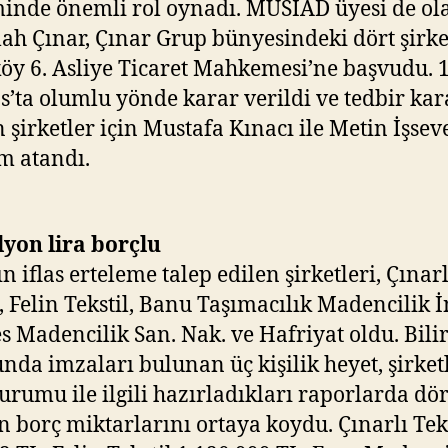
minde önemli rol oynadı. MÜSİAD üyesi de ol
ah Çınar, Çınar Grup bünyesindeki dört şirke
öy 6. Asliye Ticaret Mahkemesi’ne başvudu. 
s’ta olumlu yönde karar verildi ve tedbir kar
n şirketler için Mustafa Kınacı ile Metin İşsev
m atandı.
lyon lira borçlu
n iflas erteleme talep edilen şirketleri, Çınarl
l, Felin Tekstil, Banu Taşımacılık Madencilik 
es Madencilik San. Nak. ve Hafriyat oldu. Bilir
nda imzaları bulunan üç kişilik heyet, şirket
urumu ile ilgili hazırladıkları raporlarda dör
in borç miktarlarını ortaya koydu. Çınarlı Tek