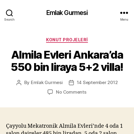
Emlak Gurmesi
Search
Menu
Categories
KONUT PROJELERI
Almila Evleri Ankara’da
550 bin liraya 5+2 villa!
By
Emlak Gurmesi
14 September 2012
Post
Post
author
date
on
No Comments
Almila
Evleri
Ankara’da
550
bin
Çayyolu Mekatronik Almila Evleri’nde 4 oda 1
liraya
salon daireler 485 bin liradan, 5 oda 2 salon