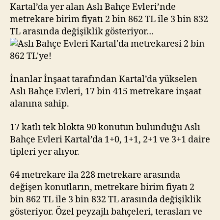
metrekaresi
Kartal’da yer alan Aslı Bahçe Evleri’nde
2
metrekare birim fiyatı 2 bin 862 TL ile 3 bin 832
bin
TL arasında değişiklik gösteriyor…
862
TL’ye!
İnanlar İnşaat tarafından Kartal’da yükselen
Aslı Bahçe Evleri, 17 bin 415 metrekare inşaat
alanına sahip.
17 katlı tek blokta 90 konutun bulunduğu Aslı
Bahçe Evleri Kartal’da 1+0, 1+1, 2+1 ve 3+1 daire
tipleri yer alıyor.
64 metrekare ila 228 metrekare arasında
değişen konutların, metrekare birim fiyatı 2
bin 862 TL ile 3 bin 832 TL arasında değişiklik
gösteriyor. Özel peyzajlı bahçeleri, terasları ve