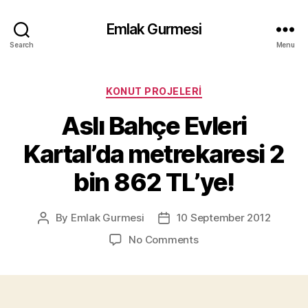
Emlak Gurmesi
Search
Menu
Categories
KONUT PROJELERI
Aslı Bahçe Evleri
Kartal’da metrekaresi 2
bin 862 TL’ye!
By
Emlak Gurmesi
10 September 2012
Post
Post
author
date
on
No Comments
Aslı
Bahçe
Evleri
Kartal’da