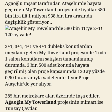
bin
Ağaoğlu İnşaat tarafından Ataşehir’de hayata
TL’ye
geçirilen My Towerland projesinde fiyatlar 580
2+1!
bin lira ilâ 1 milyon 938 bin lira arasında
120
değişiklik gösteriyor…
ay
vade!
2+1, 3+1, 4+1 ve 4+1 dubleks konutlardan
meydana gelen My Towerland projesinde 1 oda
1 salon konutların satışları tamamlanmış
durumda. 3 bin 500 adet konutla hayata
geçirilmiş olan proje kapsamında 120 ay yüzde
0,90 faiz oranıyla vadelendiriliyor.Proje
Ataşehir’de yer alıyor.
285 bin metrekare alan üzerinde inşa edilen
Ağaoğlu My Towerland
projesinin mimarı ise
Tunzay Çavdar.