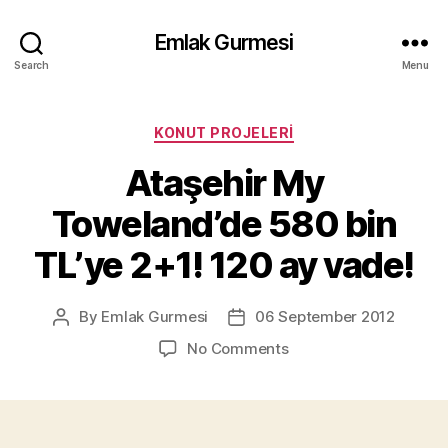
Emlak Gurmesi
Search
Menu
Categories
KONUT PROJELERI
Ataşehir My
Toweland’de 580 bin
TL’ye 2+1! 120 ay vade!
By
Emlak Gurmesi
06 September 2012
Post
Post
author
date
on
No Comments
Ataşehir
My
Toweland’de
580