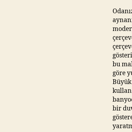
Odanız
aynanı
modern
çerçev
çerçev
göster
bu mal
göre y
Büyük 
kullan
banyod
bir du
göster
yaratm