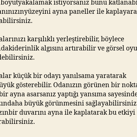
e boyutyakalamak istiyorsanız bunu katlanab
nınızınyüzeyini ayna paneller ile kaplayar
abilirsiniz.
larınızı karşılıklı yerleştirebilir, böylece
akiderinlik algısını artırabilir ve görsel oy
ebilirsiniz.
lar küçük bir odayı yanılsama yaratarak
yük gösterebilir. Odanızın görünen bir nokt
ir ayna asarsanız yaptığı yansıma sayesind
ındaha büyük görünmesini sağlayabilirsiniz
ınbir duvarını ayna ile kaplatarak bu etkiyi
rabilirsiniz.