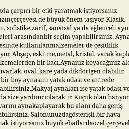
da çarpıcı bir etki yaratmak istiyorsanız
zınçerçevesi de büyük önem taşıyor. Klasik,
, sofistike,zarif, sanatsal ya da eğlenceli ay
eleri arasındanbir seçim yapabilirsiniz. Ayn
esinde kullanılanmalzemeler de çeşitlilik
iyor. Ahşap, eskitme,metal, kristal, varak ka
zemelerden bir kaçı.Aynanız koyacağınız al
uvarlak, oval, kare yada dikdörtgen olabilir.
bir boy aynasını yatak odası ve antrede
abilirsiniz.Makyaj aynaları ise yatak odası v
a size yardımcıolacaktır. Küçük olan bany
varını aynakaplayarak bu alanı daha geniş
ebilirsiniz. Salonunuzdagösterişli bir hava
ak istiyorsanız büyük ebatlardaözel çerçevel