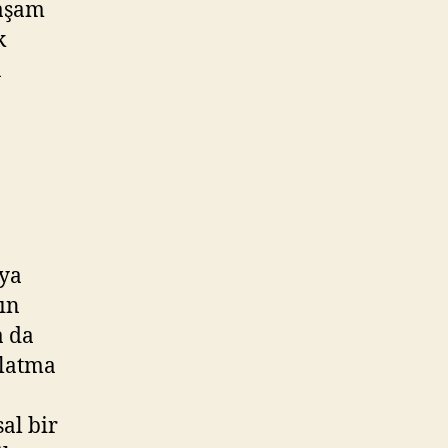
yaşam
k
a
.
aya
zın
a da
nlatma
al bir