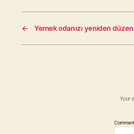
←
Yemek odanızı yeniden düzen
Your e
Commen