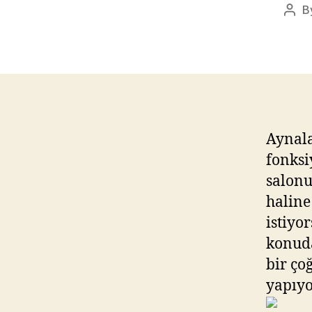
B
Post
auth
Aynal
fonksi
salonu
haline
istiyo
konuda
bir ço
yapıyo