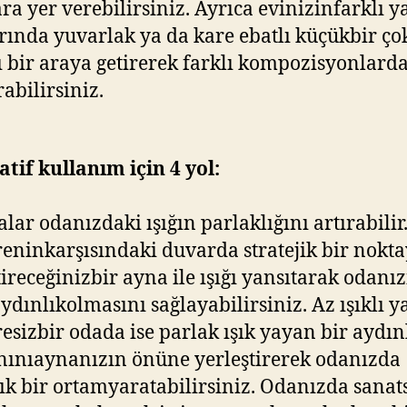
ra yer verebilirsiniz. Ayrıca evinizinfarklı 
rında yuvarlak ya da kare ebatlı küçükbir ço
 bir araya getirerek farklı kompozisyonlard
rabilirsiniz.
tif kullanım için 4 yol:
lar odanızdaki ışığın parlaklığını artırabilir
eninkarşısındaki duvarda stratejik bir nokt
tireceğinizbir ayna ile ışığı yansıtarak odanı
ydınlıkolmasını sağlayabilirsiniz. Az ışıklı y
esizbir odada ise parlak ışık yayan bir aydı
ınıaynanızın önüne yerleştirerek odanızda
ık bir ortamyaratabilirsiniz. Odanızda sanats