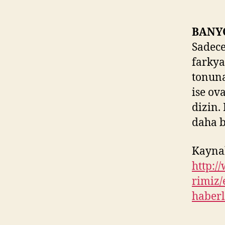
BANY
Sadece
farkya
tonuna
ise ov
dizin.
daha b
Kayna
http:/
rimiz/
haber