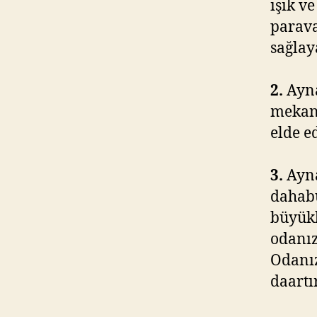
ışık v
parava
sağlay
2.
Ayna
mekand
elde ed
3.
Ayna
dahabü
büyükb
odanız
Odanız
daartı