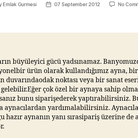
y
Emlak Gurmesi
07 September 2012
No Com
Post
or
date
arın büyüleyici gücü yadsınamaz. Banyomuz
yonelbir ürün olarak kullandığımız ayna, bir
n duvarındaodak noktası veya bir sanat eser
 gelebilir.Eğer çok özel bir aynaya sahip olm
rsanız bunu siparişederek yaptırabilirsiniz. B
 aynacılardan yardımalabilirsiniz. Aynacıl
ğu hazır aynanın yanı sırasipariş üzerine de
r.