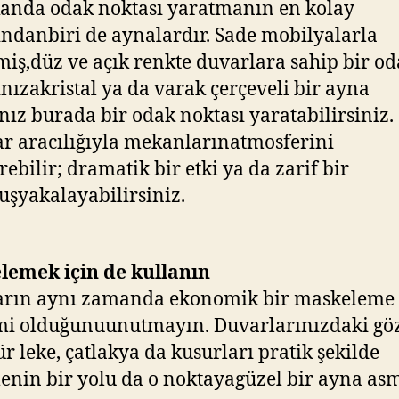
anda odak noktası yaratmanın en kolay
ındanbiri de aynalardır. Sade mobilyalarla
iş,düz ve açık renkte duvarlara sahip bir o
nızakristal ya da varak çerçeveli bir ayna
nız burada bir odak noktası yaratabilirsiniz.
r aracılığıyla mekanlarınatmosferini
rebilir; dramatik bir etki ya da zarif bir
şyakalayabilirsiniz.
lemek için de kullanın
arın aynı zamanda ekonomik bir maskeleme
i olduğunuunutmayın. Duvarlarınızdaki gö
r leke, çatlakya da kusurları pratik şekilde
enin bir yolu da o noktayagüzel bir ayna asm