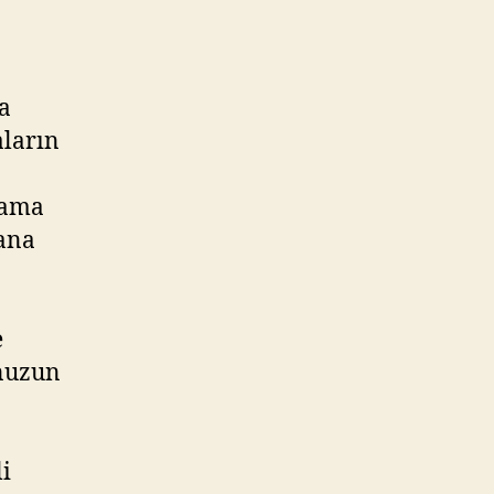
na
aların
plama
ana
e
onuzun
i