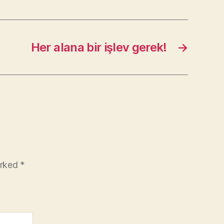
Her alana bir işlev gerek!
→
arked
*