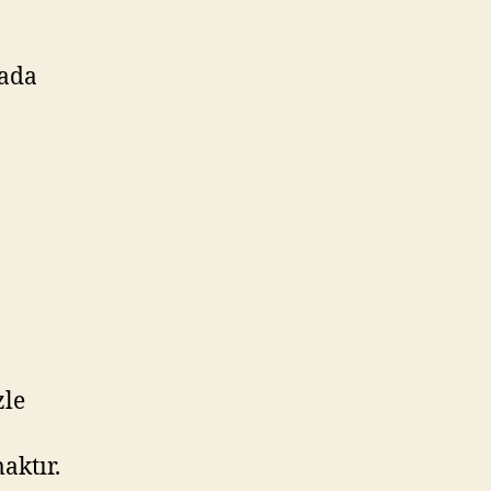
dada
zle
aktır.