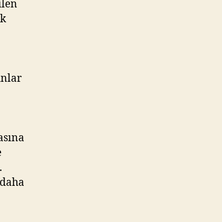
ilen
ak
unlar
asına
e
.
 daha