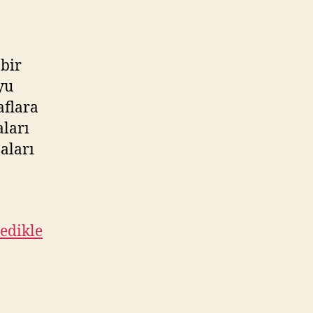
bir
yu
aflara
aları
aları
edikle