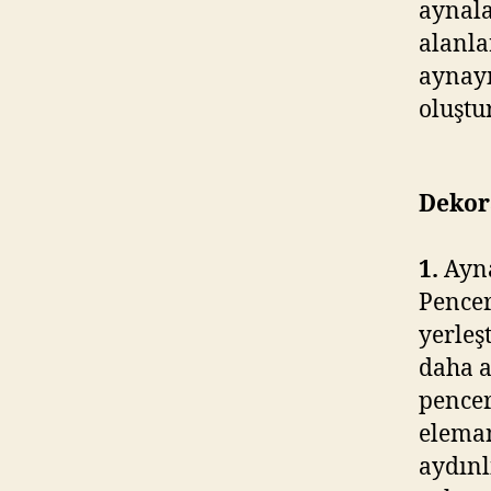
aynala
alanla
aynayı
oluştu
Dekora
1.
Ayna
Pencer
yerleş
daha a
pencer
eleman
aydınl