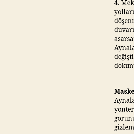
4.
Mek
yollar
döşenm
duvarı
asarsa
Aynala
değişti
dokunu
Maske
Aynal
yöntem
görünü
gizlem