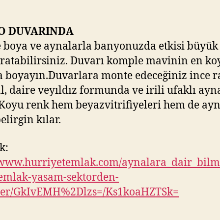
O DUVARINDA
 boya ve aynalarla banyonuzda etkisi büyük 
ratabilirsiniz. Duvarı komple mavinin en ko
 boyayın.Duvarlara monte edeceğiniz ince r
al, daire veyıldız formunda ve irili ufaklı ayn
 Koyu renk hem beyazvitrifiyeleri hem de ayn
elirgin kılar.
k:
/www.hurriyetemlak.com/aynalara_dair_bilm
emlak-yasam-sektorden-
ler/GkIvEMH%2Dlzs=/Ks1koaHZTSk=