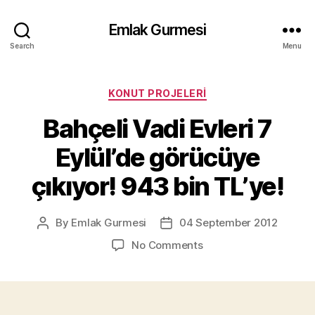
Emlak Gurmesi
Search
Menu
Categories
KONUT PROJELERI
Bahçeli Vadi Evleri 7
Eylül’de görücüye
çıkıyor! 943 bin TL’ye!
By
Emlak Gurmesi
04 September 2012
Post
Post
author
date
on
No Comments
Bahçeli
Vadi
Evleri
7