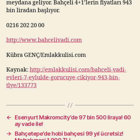
meydana geliyor. Bahçeli 4+1’lerin fiyatları 943
bin liradan başlıyor.
0216 202 20 00
http://www.bahcelivadi.com
Kübra GENÇ/Emlakkulisi.com
Kaynak:
http://emlakkulisi.com/bahceli-vadi-
evleri-7-eylulde-gorucuye-cikiyor-943-bin-
tlye/133773
←
Esenyurt Makromcity’de 97 bin 500 liraya! 60
ay vade ile!
→
Bahçetepe’de hobi bahçesi 99 yıl ücretsiz!