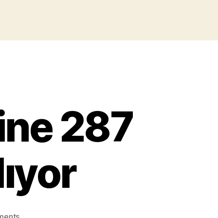
ine 287
lıyor
on
ments