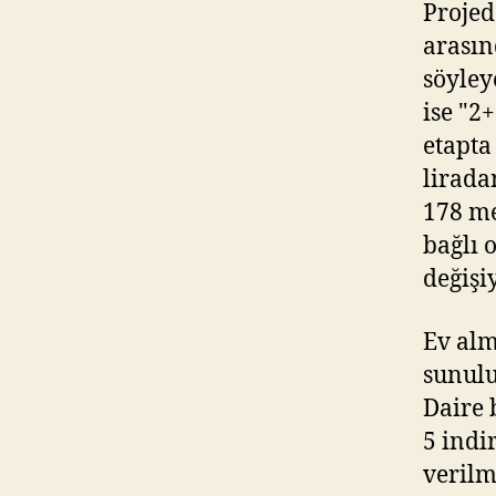
Projed
arasın
söyley
ise "2
etapta
lirada
178 me
bağlı 
değişi
Ev alm
sunulu
Daire 
5 indi
verilm