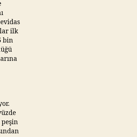
e
nı
Devidas
ar ilk
5 bin
lüğü
larına
yor.
 yüzde
 peşin
sından