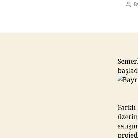
B
Post
auth
Semerk
başlad
Farklı
üzerin
satışı
projed