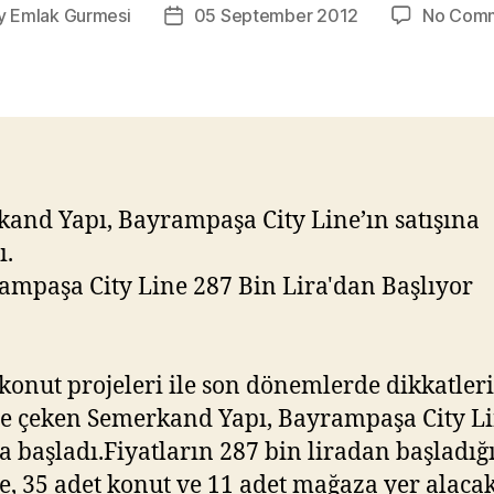
y
Emlak Gurmesi
05 September 2012
No Com
Post
or
date
and Yapı, Bayrampaşa City Line’ın satışına
ı.
 konut projeleri ile son dönemlerde dikkatleri
e çeken Semerkand Yapı, Bayrampaşa City Li
na başladı.Fiyatların 287 bin liradan başladığ
e, 35 adet konut ve 11 adet mağaza yer alacak