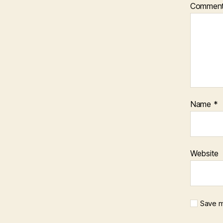
Commen
Name
*
Website
Save m