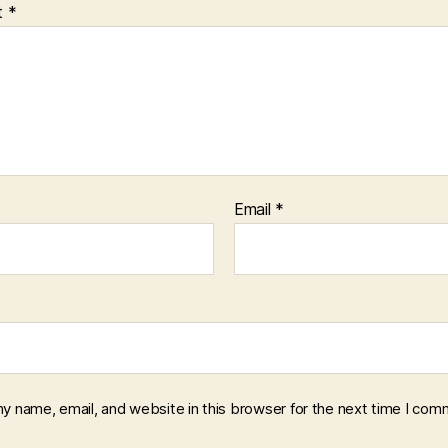
t
*
Email
*
y name, email, and website in this browser for the next time I com