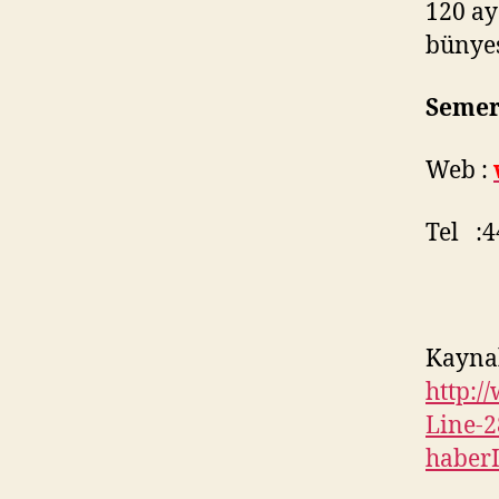
120 ay
bünyes
Semer
Web :
Tel :4
Kayna
http:/
Line-2
haber