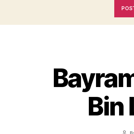
Bayram
Bin 
B
Post