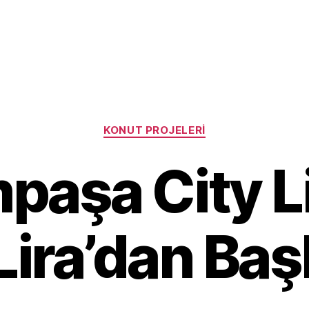
Categories
KONUT PROJELERI
paşa City L
Lira’dan Baş