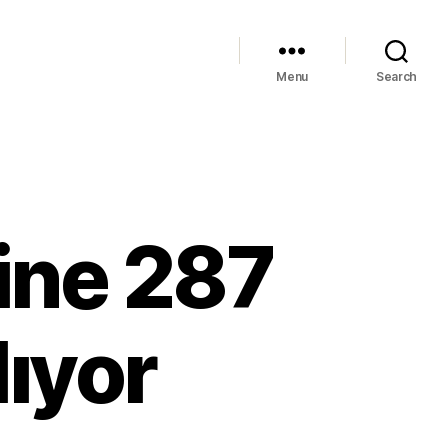
Menu
Search
ine 287
lıyor