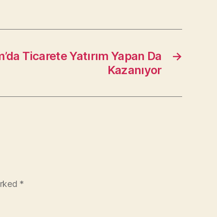
’da Ticarete Yatırım Yapan Da
→
Kazanıyor
arked
*