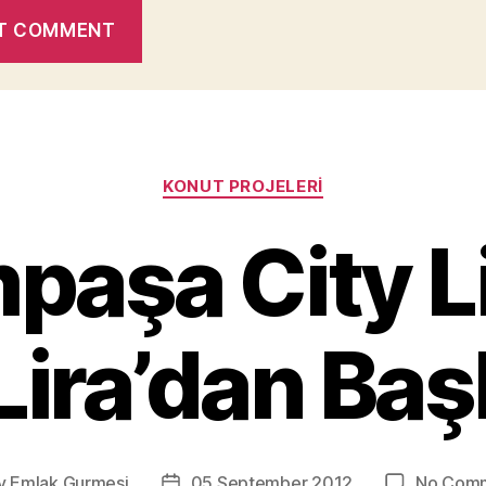
Categories
KONUT PROJELERI
paşa City L
Lira’dan Baş
y
Emlak Gurmesi
05 September 2012
No Com
Post