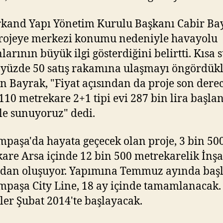
kand Yapı Yönetim Kurulu Başkanı Cabir Ba
rojeye merkezi konumu nedeniyle havayolu
larının büyük ilgi gösterdiğini belirtti. Kısa 
 yüzde 50 satış rakamına ulaşmayı öngördükl
en Bayrak, "Fiyat açısından da proje son dere
 110 metrekare 2+1 tipi evi 287 bin lira başla
 ile sunuyoruz" dedi.
paşa'da hayata geçecek olan proje, 3 bin 50
are Arsa içinde 12 bin 500 metrekarelik İnşa
ndan oluşuyor. Yapımına Temmuz ayında baş
paşa City Line, 18 ay içinde tamamlanacak.
ler Şubat 2014'te başlayacak.