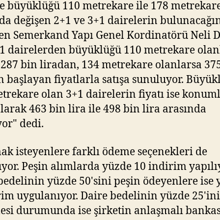
e büyüklüğü 110 metrekare ile 178 metrekar
da değişen 2+1 ve 3+1 dairelerin bulunacağı
en Semerkand Yapı Genel Kordinatörü Neli 
+1 dairelerden büyüklüğü 110 metrekare olanl
 287 bin liradan, 134 metrekare olanlarsa 37
n başlayan fiyatlarla satışa sunuluyor. Büyük
trekare olan 3+1 dairelerin fiyatı ise konum
olarak 463 bin lira ile 498 bin lira arasında
yor" dedi.
ak isteyenlere farklı ödeme seçenekleri de
yor. Peşin alımlarda yüzde 10 indirim yapılı
bedelinin yüzde 50'sini peşin ödeyenlere ise
rim uygulanıyor. Daire bedelinin yüzde 25'ini
esi durumunda ise şirketin anlaşmalı banka