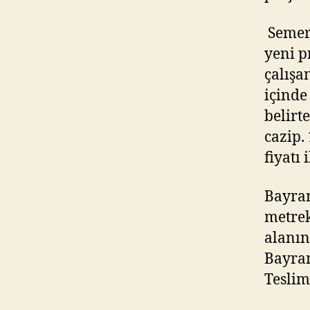
Semer
yeni p
çalışan
içinde
belirt
cazip.
fiyatı
Bayram
metrek
alanı
Bayram
Teslim