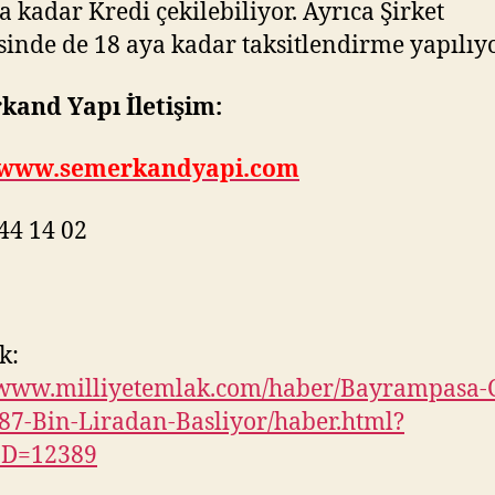
a kadar Kredi çekilebiliyor. Ayrıca Şirket
inde de 18 aya kadar taksitlendirme yapılıyo
kand Yapı İletişim:
www.semerkandyapi.com
44 14 02
k:
/www.milliyetemlak.com/haber/Bayrampasa-C
87-Bin-Liradan-Basliyor/haber.html?
ID=12389