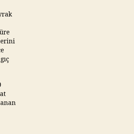
yrak
süre
erini
ce
ngıç
0
at
lanan