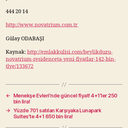
444 20 14
http://www.novatrium.com.tr
Gülay ODABAŞI
Kaynak:
http://emlakkulisi.com/beylikduzu-
novatrium-residenceta-yeni-fiyatlar-142-bin-
tlye/133672
←
Menekşe Evleri’nde güncel fiyat! 4+1’ler 250
bin lira!
→
Yüzde 70’i satılan Karşıyaka Lunapark
Suites’te 4+1 650 bin lira!