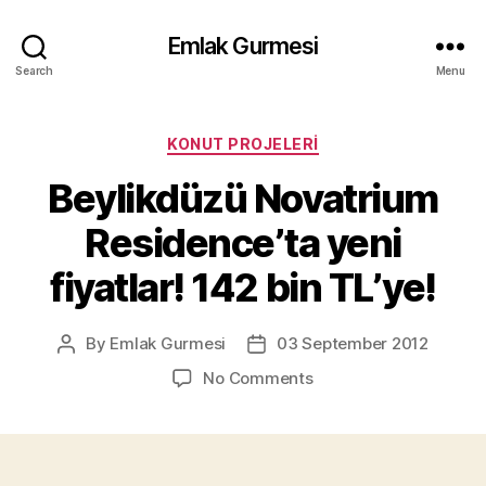
Emlak Gurmesi
Search
Menu
Categories
KONUT PROJELERI
Beylikdüzü Novatrium
Residence’ta yeni
fiyatlar! 142 bin TL’ye!
By
Emlak Gurmesi
03 September 2012
Post
Post
author
date
on
No Comments
Beylikdüzü
Novatrium
Residence’ta
yeni