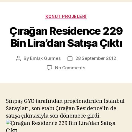
Categories
KONUT PROJELERI
Çırağan Residence 229
Bin Lira’dan Satışa Çıktı
By
Emlak Gurmesi
28 September 2012
Post
Post
author
date
on
No Comments
Çırağan
Residence
229
Bin
Lira’dan
Sinpaş GYO tarafından projelendirilen İstanbul
Satışa
Sarayları, son etabı Çırağan Residence’in de
Çıktı
satışa çıkmasıyla son dönemece girdi.