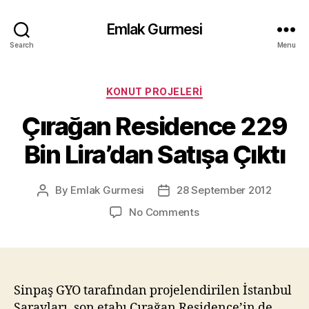
Emlak Gurmesi
Search
Menu
Categories
KONUT PROJELERI
Çırağan Residence 229
Bin Lira’dan Satışa Çıktı
By
Emlak Gurmesi
28 September 2012
Post
Post
author
date
on
No Comments
Çırağan
Residence
229
Bin
Lira’dan
Sinpaş GYO tarafından projelendirilen İstanbul
Satışa
Sarayları, son etabı Çırağan Residence’in de