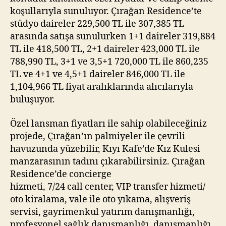
koşullarıyla sunuluyor. Çırağan Residence’te
stüdyo daireler 229,500 TL ile 307,385 TL
arasında satışa sunulurken 1+1 daireler 319,884
TL ile 418,500 TL, 2+1 daireler 423,000 TL ile
788,990 TL, 3+1 ve 3,5+1 720,000 TL ile 860,235
TL ve 4+1 ve 4,5+1 daireler 846,000 TL ile
1,104,966 TL fiyat aralıklarında alıcılarıyla
buluşuyor.
Özel lansman fiyatları ile sahip olabileceğiniz
projede, Çırağan’ın palmiyeler ile çevrili
havuzunda yüzebilir, Kıyı Kafe’de Kız Kulesi
manzarasının tadını çıkarabilirsiniz. Çırağan
Residence’de concierge
hizmeti, 7/24 call center, VIP transfer hizmeti/
oto kiralama, vale ile oto yıkama, alışveriş
servisi, gayrimenkul yatırım danışmanlığı,
profesyonel sağlık danışmanlığı, danışmanlığı,