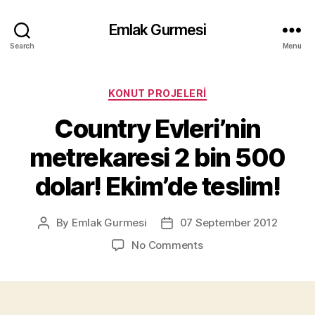
Emlak Gurmesi
Search
Menu
Categories
KONUT PROJELERI
Country Evleri’nin
metrekaresi 2 bin 500
dolar! Ekim’de teslim!
By
Emlak Gurmesi
07 September 2012
Post
Post
author
date
on
No Comments
Country
Evleri’nin
metrekaresi
2