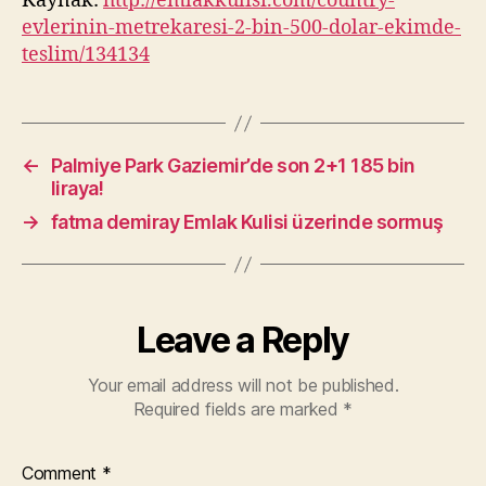
Kaynak:
http://emlakkulisi.com/country-
evlerinin-metrekaresi-2-bin-500-dolar-ekimde-
teslim/134134
←
Palmiye Park Gaziemir’de son 2+1 185 bin
liraya!
→
fatma demiray Emlak Kulisi üzerinde sormuş
Leave a Reply
Your email address will not be published.
Required fields are marked
*
Comment
*