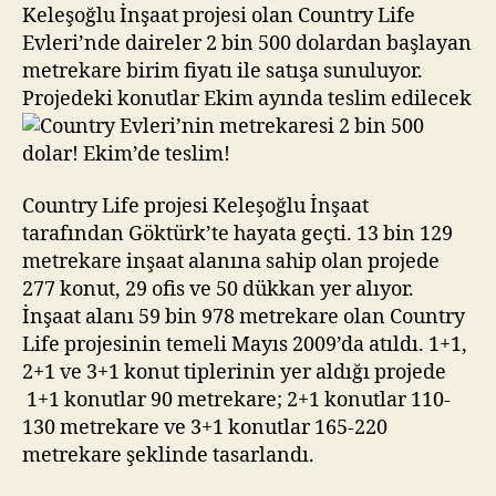
bin
Keleşoğlu İnşaat projesi olan Country Life
500
Evleri’nde daireler 2 bin 500 dolardan başlayan
dolar!
metrekare birim fiyatı ile satışa sunuluyor.
Ekim’de
Projedeki konutlar Ekim ayında teslim edilecek
teslim!
Country Life projesi Keleşoğlu İnşaat
tarafından Göktürk’te hayata geçti. 13 bin 129
metrekare inşaat alanına sahip olan projede
277 konut, 29 ofis ve 50 dükkan yer alıyor.
İnşaat alanı 59 bin 978 metrekare olan Country
Life projesinin temeli Mayıs 2009’da atıldı. 1+1,
2+1 ve 3+1 konut tiplerinin yer aldığı projede
1+1 konutlar 90 metrekare; 2+1 konutlar 110-
130 metrekare ve 3+1 konutlar 165-220
metrekare şeklinde tasarlandı.