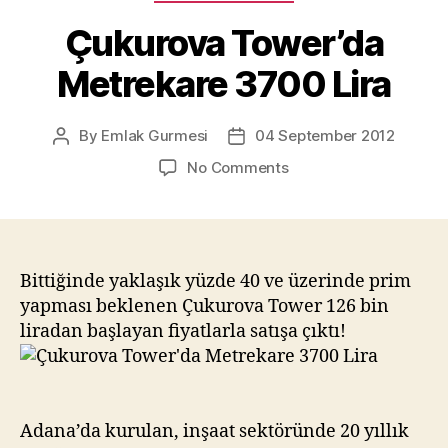
Çukurova Tower’da
Metrekare 3700 Lira
By
Emlak Gurmesi
04 September 2012
Post
Post
author
date
on
No Comments
Çukurova
Tower’da
Metrekare
3700
Lira
Bittiğinde yaklaşık yüzde 40 ve üzerinde prim
yapması beklenen Çukurova Tower 126 bin
liradan başlayan fiyatlarla satışa çıktı!
Adana’da kurulan, inşaat sektöründe 20 yıllık