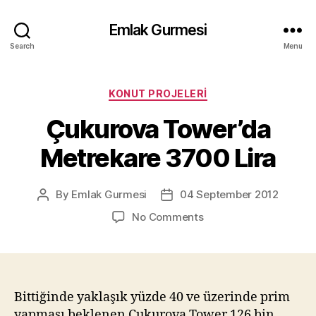
Emlak Gurmesi
Search
Menu
Categories
KONUT PROJELERI
Çukurova Tower’da
Metrekare 3700 Lira
By
Emlak Gurmesi
04 September 2012
Post
Post
author
date
on
No Comments
Çukurova
Tower’da
Metrekare
3700
Lira
Bittiğinde yaklaşık yüzde 40 ve üzerinde prim
yapması beklenen Çukurova Tower 126 bin