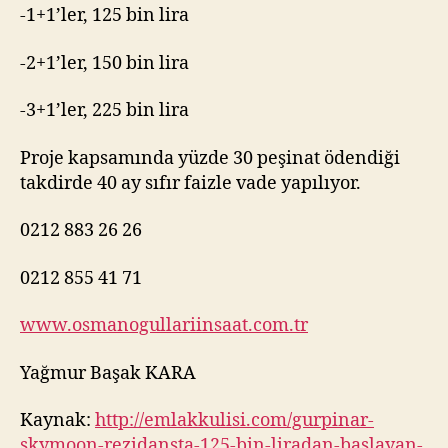
-1+1’ler, 125 bin lira
-2+1’ler, 150 bin lira
-3+1’ler, 225 bin lira
Proje kapsamında yüzde 30 peşinat ödendiği
takdirde 40 ay sıfır faizle vade yapılıyor.
0212 883 26 26
0212 855 41 71
www.osmanogullariinsaat.com.tr
Yağmur Başak KARA
Kaynak:
http://emlakkulisi.com/gurpinar-
skymoon-rezidansta-125-bin-liradan-baslayan-