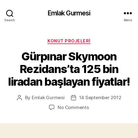
Emlak Gurmesi
Search
Menu
Categories
KONUT PROJELERI
Gürpınar Skymoon
Rezidans’ta 125 bin
liradan başlayan fiyatlar!
By
Emlak Gurmesi
14 September 2012
Post
Post
author
date
on
No Comments
Gürpınar
Skymoon
Rezidans’ta
125