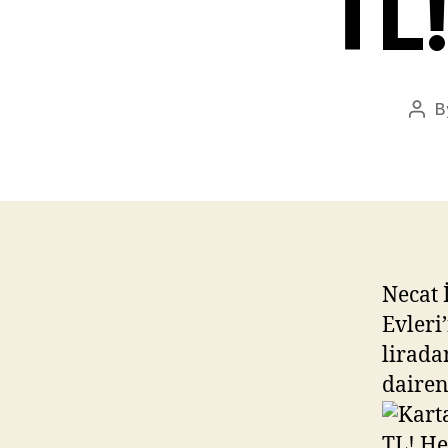
TL!
B
Pos
aut
Necat 
Evleri
lirada
dairen