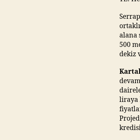
Serrap
ortakl
alana 
500 me
dekiz 
Kartal
devam 
dairel
liraya
fiyatl
Projed
kredi