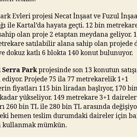
ark Evleri projesi Necat İnşaat ve Fuzul İnşaa
ığı ile Kartal’da hayata geçti. 12 bin metrekar
sahip olan proje 2 etaptan meydana geliyor. 
trekare satılabilir alana sahip olan projede d
ve dokuz katlı 6 blokta 140 konut bulunuyor.
 Serra Park
projesinde son 13 konutun satışı
ediyor. Projede 75 ila 77 metrekarelik 1+1
erin fiyatları 115 bin liradan başlıyor, 170 bi
 kadar yükseliyor. 149 metrekare 3+1 daireler
arı 260 bin TL ile 280 bin TL arasında değişiyo
eki hemen teslim durumdaki daireler için b
si kullanmak mümkün.