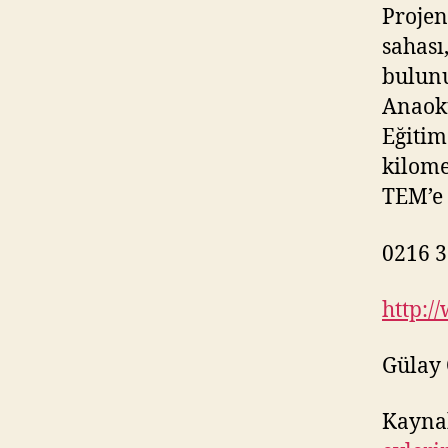
Projen
sahası
bulunu
Anaoku
Eğitim
kilome
TEM’e 
0216 3
http:/
Gülay
Kayna