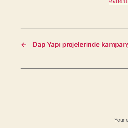
evleri
←
Dap Yapı projelerinde kampany
Your e