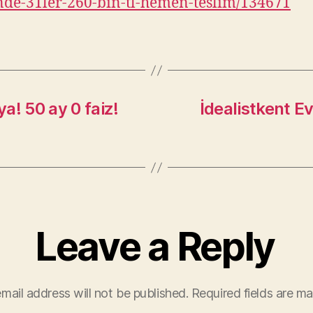
nde-31ler-260-bin-tl-hemen-teslim/134671
a! 50 ay 0 faiz!
İdealistkent Evl
Leave a Reply
mail address will not be published.
Required fields are m