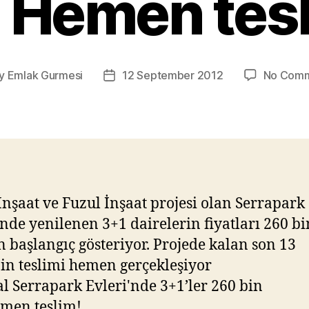
 Hemen tes
y
Emlak Gurmesi
12 September 2012
No Com
t
Post
hor
date
İnşaat ve Fuzul İnşaat projesi olan Serrapark
’nde yenilenen 3+1 dairelerin fiyatları 260 bi
n başlangıç gösteriyor. Projede kalan son 13
in teslimi hemen gerçekleşiyor