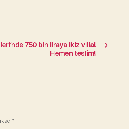
eri’nde 750 bin liraya ikiz villa!
→
Hemen teslim!
arked
*