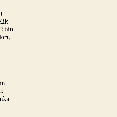
t
elik
12 bin
ört,
n
in
r.
anka