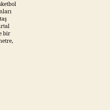
sketbol
nları
taş
rtal
e bir
metre,