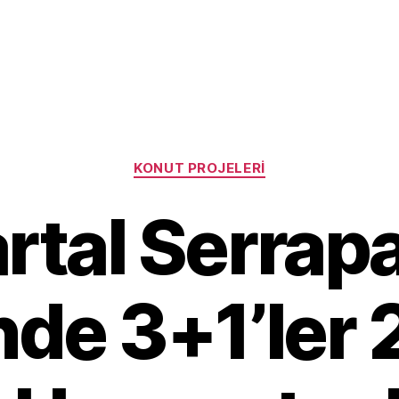
Categories
KONUT PROJELERI
rtal Serrap
’nde 3+1’ler 