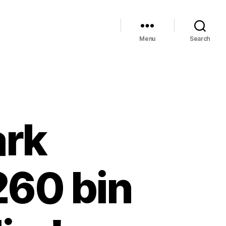
Menu
Search
ark
260 bin