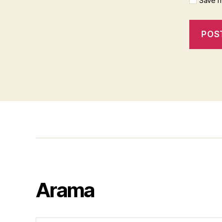
Save m
Arama