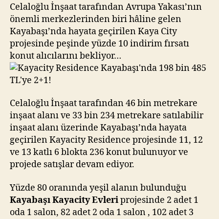
bin
Celaloğlu İnşaat tarafından Avrupa Yakası’nın
485
önemli merkezlerinden biri hâline gelen
TL’ye
Kayabaşı’nda hayata geçirilen Kaya City
2+1!
projesinde peşinde yüzde 10 indirim fırsatı
konut alıcılarını bekliyor…
Celaloğlu İnşaat tarafından 46 bin metrekare
inşaat alanı ve 33 bin 234 metrekare satılabilir
inşaat alanı üzerinde Kayabaşı’nda hayata
geçirilen Kayacity Residence projesinde 11, 12
ve 13 katlı 6 blokta 236 konut bulunuyor ve
projede satışlar devam ediyor.
Yüzde 80 oranında yeşil alanın bulunduğu
Kayabaşı Kayacity Evleri
projesinde 2 adet 1
oda 1 salon, 82 adet 2 oda 1 salon , 102 adet 3