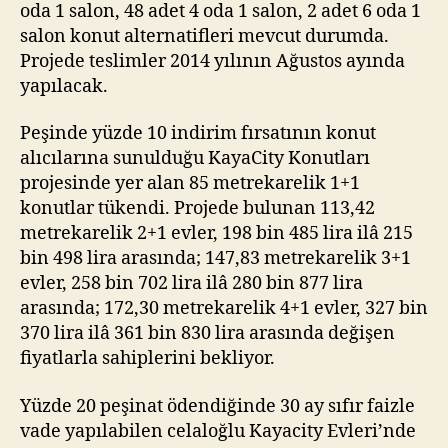
oda 1 salon, 48 adet 4 oda 1 salon, 2 adet 6 oda 1
salon konut alternatifleri mevcut durumda.
Projede teslimler 2014 yılının Ağustos ayında
yapılacak.
Peşinde yüzde 10 indirim fırsatının konut
alıcılarına sunulduğu KayaCity Konutları
projesinde yer alan 85 metrekarelik 1+1
konutlar tükendi. Projede bulunan 113,42
metrekarelik 2+1 evler, 198 bin 485 lira ilâ 215
bin 498 lira arasında; 147,83 metrekarelik 3+1
evler, 258 bin 702 lira ilâ 280 bin 877 lira
arasında; 172,30 metrekarelik 4+1 evler, 327 bin
370 lira ilâ 361 bin 830 lira arasında değişen
fiyatlarla sahiplerini bekliyor.
Yüzde 20 peşinat ödendiğinde 30 ay sıfır faizle
vade yapılabilen celaloğlu Kayacity Evleri’nde