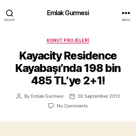
Emlak Gurmesi
Search
Menu
Categories
KONUT PROJELERI
Kayacity Residence
Kayabaşı’nda 198 bin
485 TL’ye 2+1!
By
Emlak Gurmesi
02 September 2012
Post
Post
author
date
on
No Comments
Kayacity
Residence
Kayabaşı’nda
198