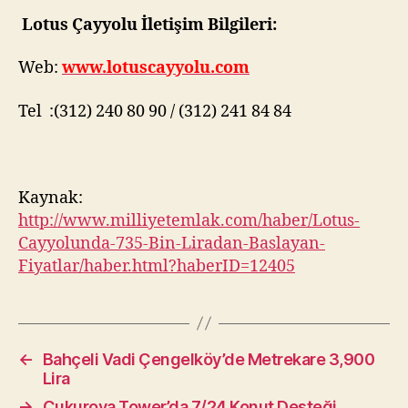
Lotus Çayyolu İletişim Bilgileri:
Web:
www.lotuscayyolu.com
Tel :(312) 240 80 90 / (312) 241 84 84
Kaynak:
http://www.milliyetemlak.com/haber/Lotus-
Cayyolunda-735-Bin-Liradan-Baslayan-
Fiyatlar/haber.html?haberID=12405
←
Bahçeli Vadi Çengelköy’de Metrekare 3,900
Lira
→
Çukurova Tower’da 7/24 Konut Desteği