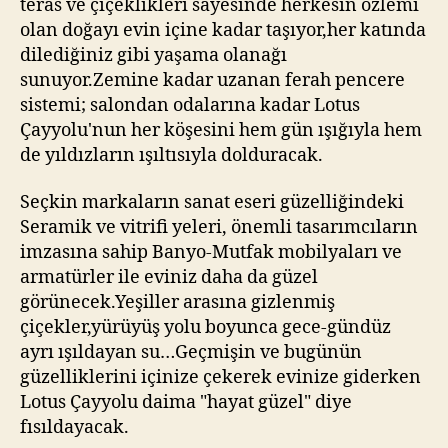
teras ve çiçeklikleri sayesinde herkesin özlemi
olan doğayı evin içine kadar taşıyor,her katında
dilediğiniz gibi yaşama olanağı
sunuyor.Zemine kadar uzanan ferah pencere
sistemi; salondan odalarına kadar Lotus
Çayyolu'nun her köşesini hem gün ışığıyla hem
de yıldızların ışıltısıyla dolduracak.
Seçkin markaların sanat eseri güzelliğindeki
Seramik ve vitrifi yeleri, önemli tasarımcıların
imzasına sahip Banyo-Mutfak mobilyaları ve
armatürler ile eviniz daha da güzel
görünecek.Yeşiller arasına gizlenmiş
çiçekler,yürüyüş yolu boyunca gece-gündüz
ayrı ışıldayan su…Geçmişin ve bugünün
güzelliklerini içinize çekerek evinize giderken
Lotus Çayyolu daima "hayat güzel" diye
fısıldayacak.