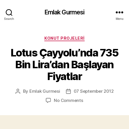
Emlak Gurmesi
Search
Menu
Categories
KONUT PROJELERI
Lotus Çayyolu’nda 735
Bin Lira’dan Başlayan
Fiyatlar
By
Emlak Gurmesi
07 September 2012
Post
Post
author
date
on
No Comments
Lotus
Çayyolu’nda
735
Bin