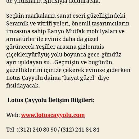
de yıldızların ışıltısıyla dolduracak.
Seçkin markaların sanat eseri güzelliğindeki
Seramik ve vitrifi yeleri, önemli tasarımcıların
imzasına sahip Banyo-Mutfak mobilyaları ve
armatürler ile eviniz daha da güzel
görünecek.Yeşiller arasına gizlenmiş
çiçekler,yürüyüş yolu boyunca gece-gündüz
ayrı ışıldayan su…Geçmişin ve bugünün
güzelliklerini içinize çekerek evinize giderken
Lotus Çayyolu daima "hayat güzel" diye
fısıldayacak.
Lotus Çayyolu İletişim Bilgileri:
Web:
www.lotuscayyolu.com
Tel :(312) 240 80 90 / (312) 241 84 84