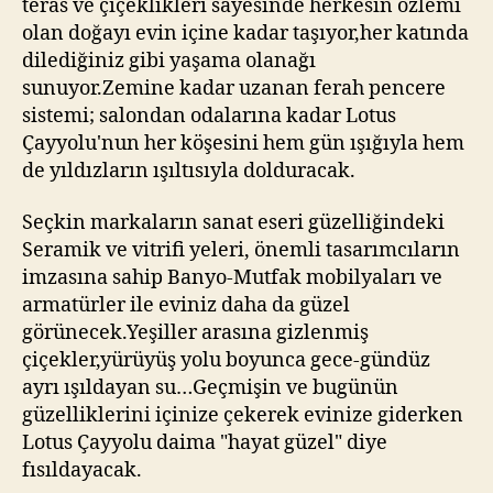
teras ve çiçeklikleri sayesinde herkesin özlemi
olan doğayı evin içine kadar taşıyor,her katında
dilediğiniz gibi yaşama olanağı
sunuyor.Zemine kadar uzanan ferah pencere
sistemi; salondan odalarına kadar Lotus
Çayyolu'nun her köşesini hem gün ışığıyla hem
de yıldızların ışıltısıyla dolduracak.
Seçkin markaların sanat eseri güzelliğindeki
Seramik ve vitrifi yeleri, önemli tasarımcıların
imzasına sahip Banyo-Mutfak mobilyaları ve
armatürler ile eviniz daha da güzel
görünecek.Yeşiller arasına gizlenmiş
çiçekler,yürüyüş yolu boyunca gece-gündüz
ayrı ışıldayan su…Geçmişin ve bugünün
güzelliklerini içinize çekerek evinize giderken
Lotus Çayyolu daima "hayat güzel" diye
fısıldayacak.