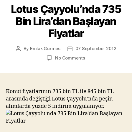
Lotus Çayyolu’nda 735
Bin Lira’dan Başlayan
Fiyatlar
By
Emlak Gurmesi
07 September 2012
Post
Post
author
date
on
No Comments
Lotus
Çayyolu’nda
735
Bin
Lira’dan
Konut fiyatlarının 735 bin TL ile 845 bin TL
Başlayan
arasında değiştiği Lotus Çayyolu’nda peşin
Fiyatlar
alımlarda yüzde 5 indirim uygulanıyor.