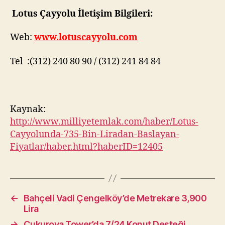
Lotus Çayyolu İletişim Bilgileri:
Web:
www.lotuscayyolu.com
Tel :(312) 240 80 90 / (312) 241 84 84
Kaynak:
http://www.milliyetemlak.com/haber/Lotus-
Cayyolunda-735-Bin-Liradan-Baslayan-
Fiyatlar/haber.html?haberID=12405
←
Bahçeli Vadi Çengelköy’de Metrekare 3,900
Lira
→
Çukurova Tower’da 7/24 Konut Desteği