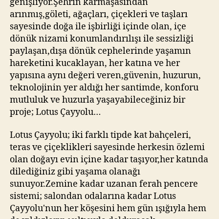
genişliyor.Şehrin karmaşasından
arınmış,göleti, ağaçları, çiçekleri ve taşları
sayesinde doğa ile işbirliği içinde olan, içe
dönük nizami konumlandırılışı ile sessizliği
paylaşan,dışa dönük cephelerinde yaşamın
hareketini kucaklayan, her katına ve her
yapısına aynı değeri veren,güvenin, huzurun,
teknolojinin yer aldığı her santimde, konforu
mutluluk ve huzurla yaşayabileceğiniz bir
proje; Lotus Çayyolu…
Lotus Çayyolu; iki farklı tipde kat bahçeleri,
teras ve çiçeklikleri sayesinde herkesin özlemi
olan doğayı evin içine kadar taşıyor,her katında
dilediğiniz gibi yaşama olanağı
sunuyor.Zemine kadar uzanan ferah pencere
sistemi; salondan odalarına kadar Lotus
Çayyolu'nun her köşesini hem gün ışığıyla hem