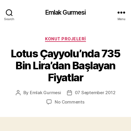
Emlak Gurmesi
Search
Menu
Categories
KONUT PROJELERI
Lotus Çayyolu’nda 735
Bin Lira’dan Başlayan
Fiyatlar
By
Emlak Gurmesi
07 September 2012
Post
Post
author
date
on
No Comments
Lotus
Çayyolu’nda
735
Bin