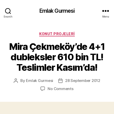
Emlak Gurmesi
Search
Menu
Categories
KONUT PROJELERI
Mira Çekmeköy’de 4+1
dubleksler 610 bin TL!
Teslimler Kasım’da!
By
Emlak Gurmesi
28 September 2012
Post
Post
author
date
on
No Comments
Mira
Çekmeköy’de
4+1
dubleksler