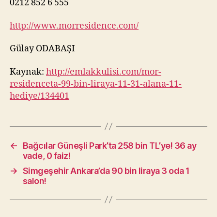
0212 852 6 555
http://www.morresidence.com/
Gülay ODABAŞI
Kaynak:
http://emlakkulisi.com/mor-
residenceta-99-bin-liraya-11-31-alana-11-
hediye/134401
←
Bağcılar Güneşli Park’ta 258 bin TL’ye! 36 ay
vade, 0 faiz!
→
Simgeşehir Ankara’da 90 bin liraya 3 oda 1
salon!