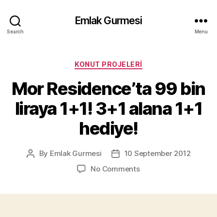
Emlak Gurmesi
Search
Menu
Categories
KONUT PROJELERI
Mor Residence’ta 99 bin
liraya 1+1! 3+1 alana 1+1
hediye!
By
Emlak Gurmesi
10 September 2012
Post
Post
author
date
on
No Comments
Mor
Residence’ta
99
bin