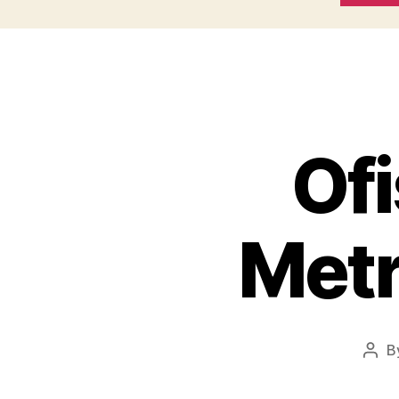
Ofi
Metr
B
Post
auth