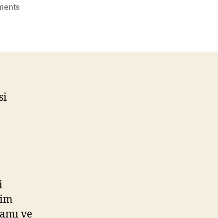
on
ments
Ofisim
İstanbul’da
Metrekare
4,950
Lira
si
i
sim
tamı ve