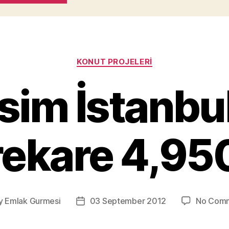
Categories
KONUT PROJELERI
sim İstanbu
ekare 4,950
y
Emlak Gurmesi
03 September 2012
No Com
Post
or
date