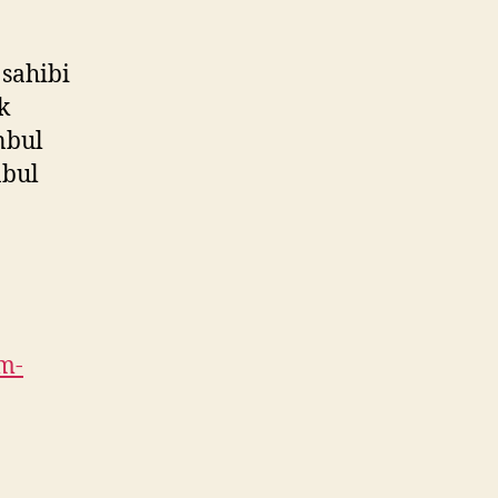
 sahibi
k
nbul
nbul
m-