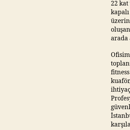
22 kat
kapalı
üzerin
oluşan
arada 
Ofisim 
toplan
fitnes
kuaför
ihtiya
Profes
güvenl
İstanbu
karşıl