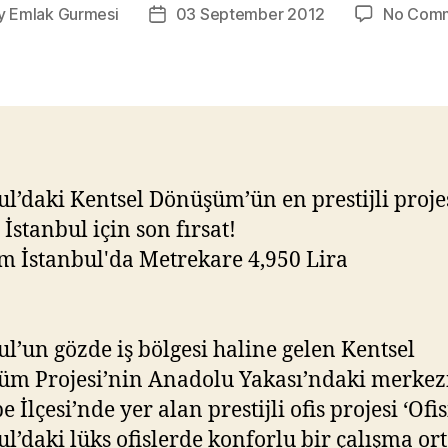
y
Emlak Gurmesi
03 September 2012
No Com
Post
or
date
ul’daki Kentsel Dönüşüm’ün en prestijli proje
 İstanbul için son fırsat!
ul’un gözde iş bölgesi haline gelen Kentsel
m Projesi’nin Anadolu Yakası’ndaki merkez
 İlçesi’nde yer alan prestijli ofis projesi ‘Ofi
ul’daki lüks ofislerde konforlu bir çalışma or