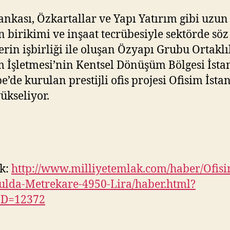
Bankası, Özkartallar ve Yapı Yatırım gibi uzun
ın birikimi ve inşaat tecrübesiyle sektörde söz
lerin işbirliği ile oluşan Özyapı Grubu Ortaklı
m İşletmesi’nin Kentsel Dönüşüm Bölgesi İsta
e’de kurulan prestijli ofis projesi Ofisim İsta
yükseliyor.
k:
http://www.milliyetemlak.com/haber/Ofisi
ulda-Metrekare-4950-Lira/haber.html?
ID=12372