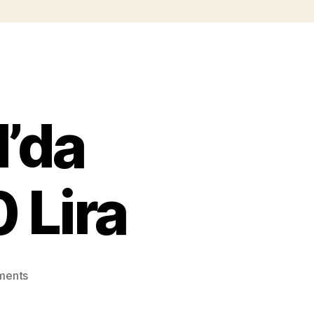
l’da
 Lira
on
ments
Ofisim
İstanbul’da