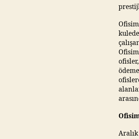
presti
Ofisim
kulede
çalışa
Ofisim
ofisler
ödemel
ofisle
alanla
arasın
Ofisim
Aralık