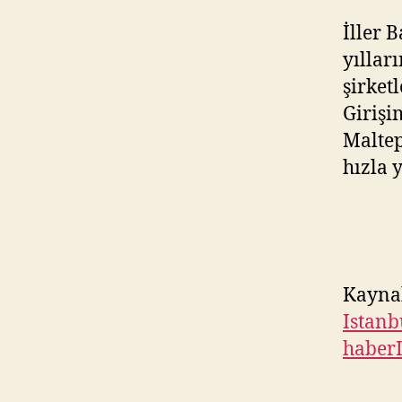
İller 
yıllar
şirket
Girişi
Maltep
hızla 
Kayna
Istanb
haber