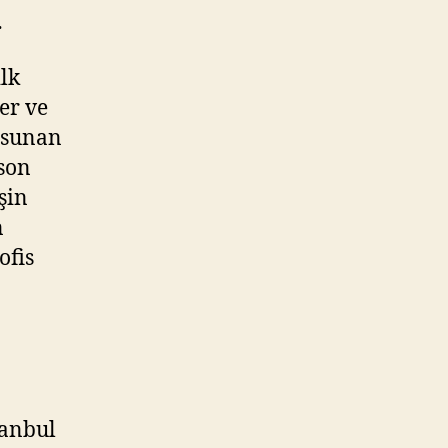
…
ilk
ler ve
ı sunan
 son
şin
n
ofis
tanbul