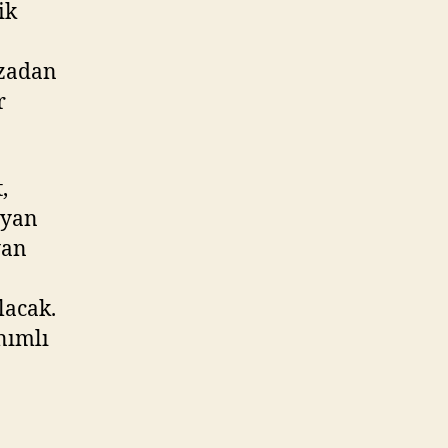
ik
azadan
r
,
ayan
yan
lacak.
nımlı