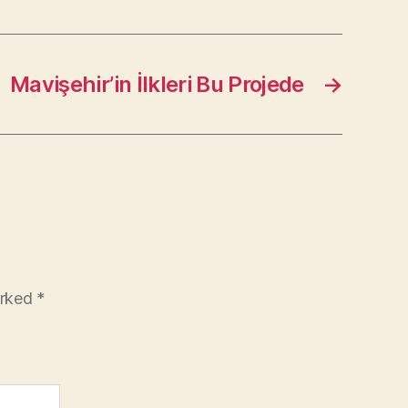
Mavişehir’in İlkleri Bu Projede
→
arked
*