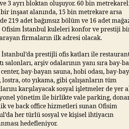
 ve 3 ayrı bloktan oluşuyor. 60 bin metrekarel
 bir inşaat alanında, 15 bin metrekare arsa
de 219 adet bağımsız bölüm ve 16 adet mağ
 Ofisim İstanbul kuleleri konfor ve prestiji bi
arayan firmaların ilk adresi olacak.
İstanbul’da prestijli ofis katları ile restaurant
tı salonları, arşiv odalarının yanı sıra bay-b
s center, bay-bayan sauna, hobi odası, bay-ba
, lostra, oto yıkama, gibi çalışanların tüm
çlarını karşılayacak sosyal işletmeler de yer a
yonel yönetim ile birlikte vale parking, dona
ik ve back office hizmetleri sunan Ofisim
l’da her türlü sosyal ve kişisel ihtiyacın
anması hedefleniyor.