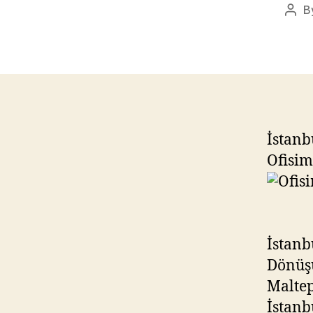
B
Post
auth
İstanb
Ofisim
İstanb
Dönüşü
Maltepe
İstanb