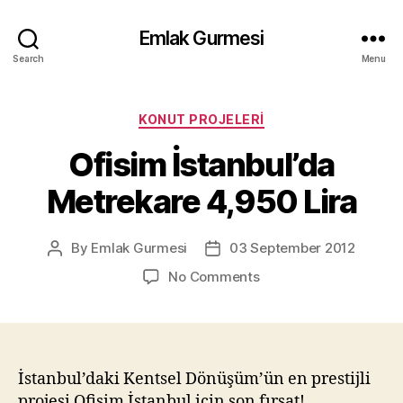
Emlak Gurmesi
Search
Menu
Categories
KONUT PROJELERI
Ofisim İstanbul’da
Metrekare 4,950 Lira
By
Emlak Gurmesi
03 September 2012
Post
Post
author
date
on
No Comments
Ofisim
İstanbul’da
Metrekare
4,950
Lira
İstanbul’daki Kentsel Dönüşüm’ün en prestijli
projesi Ofisim İstanbul için son fırsat!