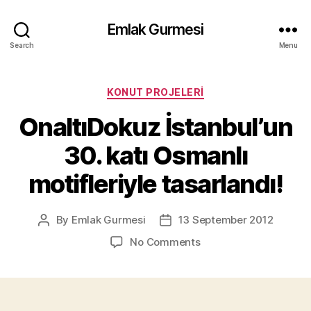
Emlak Gurmesi
Search
Menu
Categories
KONUT PROJELERI
OnaltıDokuz İstanbul’un
30. katı Osmanlı
motifleriyle tasarlandı!
By
Emlak Gurmesi
13 September 2012
Post
Post
author
date
on
No Comments
OnaltıDokuz
İstanbul’un
30.
katı