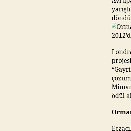
Avrupa
yarışt
döndü
Londr
projes
“Gayri
çözüm 
Mimarl
ödül al
Orman
Eczacı