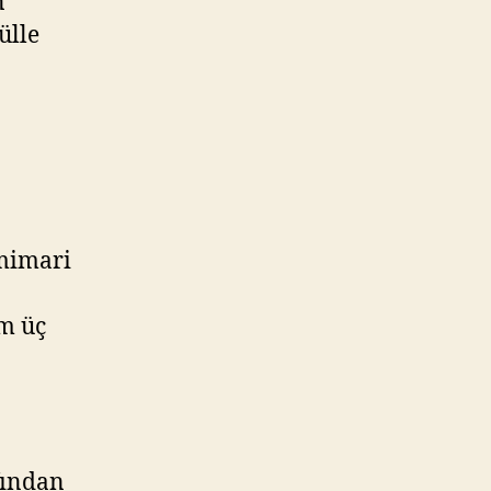
n
ülle
 mimari
m üç
fından