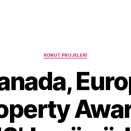
Categories
KONUT PROJELERI
nada, Eur
operty Awa