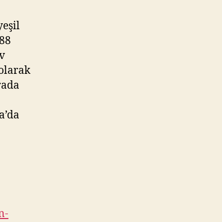
eşil
188
ev
olarak
rada
a’da
n-