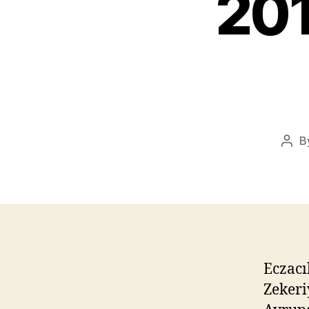
201
B
Pos
auth
Eczacı
Zekeri