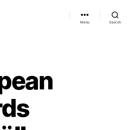
Menu
Search
opean
rds