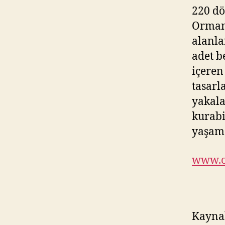
220 dö
Ormana
alanla
adet be
içeren
tasarl
yakala
kurabi
yaşam 
www.o
Kayna