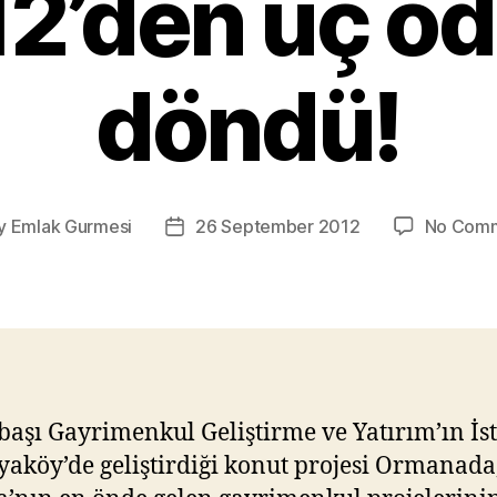
2’den üç öd
döndü!
y
Emlak Gurmesi
26 September 2012
No Com
t
Post
or
date
başı Gayrimenkul Geliştirme ve Yatırım’ın İs
yaköy’de geliştirdiği konut projesi Ormanada