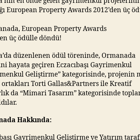
’nın en önde gelen gayrimenkul projelerini
ığı European Property Awards 2012’den üç öd
a’da düzenlenen ödül töreninde, Ormanada
ini hayata geçiren Eczacıbaşı Gayrimenkul
menkul Geliştirme” kategorisinde, projenin
ortakları Torti Gallas&Partners ile Kreatif
ık da “Mimari Tasarım” kategorisinde topla
dılar.
ada Hakkında:
başı Gayrimenkul Geliştirme ve Yatırım tara