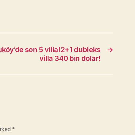
y’de son 5 villa!2+1 dubleks
→
villa 340 bin dolar!
arked
*