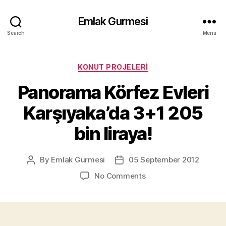
Emlak Gurmesi
Search
Menu
Categories
KONUT PROJELERI
Panorama Körfez Evleri
Karşıyaka’da 3+1 205
bin liraya!
By
Emlak Gurmesi
05 September 2012
Post
Post
author
date
on
No Comments
Panorama
Körfez
Evleri
Karşıyaka’da