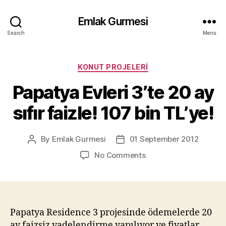
Emlak Gurmesi
Search
Menu
Categories
KONUT PROJELERI
Papatya Evleri 3’te 20 ay
sıfır faizle! 107 bin TL’ye!
By
Emlak Gurmesi
01 September 2012
Post
Post
author
date
on
No Comments
Papatya
Evleri
3’te
20
ay
Papatya Residence 3 projesinde ödemelerde 20
sıfır
ay faizsiz vadelendirme yapılıyor ve fiyatlar