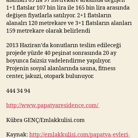
alanları 65 ila 97 metrekare arasında değişen
1+1 flatslar 107 bin lira ile 165 bin lira arasında
değişen fiyatlarla satılıyor. 2+1 flatsların
alanalrı 120 metrekare ve 3+1 flatsların alanları
159 metrekare olarak belirlendi
2013 Haziran’da konutların teslim edileceği
projede yüzde 40 peşinat sonrasında 20 ay
boyunca faizsiz vadelendirme yapılıyor.
Projenin sosyal alanlarında sauna, fitness
center, jakuzi, otopark bulunuyor.
444 34 94
http://www.papatyaresidence.com/
Kübra GENÇ/Emlakkulisi.com
Kaynak:
http://emlakkulisi.com/papatya-evleri-