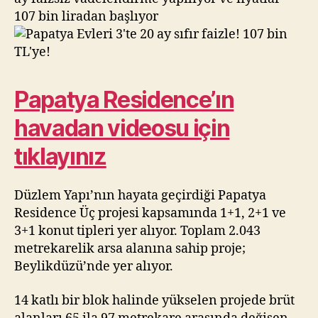
faizle!
107 bin liradan başlıyor
107
bin
TL’ye!
Papatya Residence’ın
havadan videosu için
tıklayınız
Düzlem Yapı’nın hayata geçirdiği Papatya
Residence Üç projesi kapsamında 1+1, 2+1 ve
3+1 konut tipleri yer alıyor. Toplam 2.043
metrekarelik arsa alanına sahip proje;
Beylikdüzü’nde yer alıyor.
14 katlı bir blok halinde yükselen projede brüt