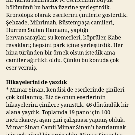
bir harita hazırladık ve eserlerinin büyük
bölümünü bu harita üzerine yerleştirdik.
Kronolojik olarak eserlerini çinilerle gösterdik.
Şehzade, Mihrimah, Rüstempaşa camileri,
Hürrem Sultan Hamamı, yaptığı
kervansaraylar, su kemerleri, köprüler, Kabe
revakları; hepsini park içine yerleştirdik. Her
bina türünden bir örnek olsun istedik ama
camiler ağırlıklı oldu. Çünkü bu konuda çok
eser vermiş.
Hikayelerini de yazdık
* Mimar Sinan, kendisi de eserlerinde çinileri
çok kullanmış. Biz de onun eserlerinin
hikayelerini çinilere yanısttık. 46 dönümlük bir
alana yaydık. Toplamda 19 pano için 100
metrekareyi aşan çini çalışması yapmış olduk.
Mimar Sinan Camii Mimar Sinan’ı hatırlatmak