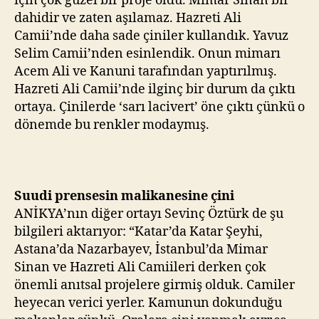
için çok güzel bir proje oldu. Mimar Sinan bir
dahidir ve zaten aşılamaz. Hazreti Ali
Camii’nde daha sade çiniler kullandık. Yavuz
Selim Camii’nden esinlendik. Onun mimarı
Acem Ali ve Kanuni tarafından yaptırılmış.
Hazreti Ali Camii’nde ilginç bir durum da çıktı
ortaya. Çinilerde ‘sarı lacivert’ öne çıktı çünkü o
dönemde bu renkler modaymış.
Suudi prensesin malikanesine çini
ANİKYA’nın diğer ortayı Sevinç Öztürk de şu
bilgileri aktarıyor: “Katar’da Katar Şeyhi,
Astana’da Nazarbayev, İstanbul’da Mimar
Sinan ve Hazreti Ali Camiileri derken çok
önemli anıtsal projelere girmiş olduk. Camiler
heyecan verici yerler. Kamunun dokunduğu