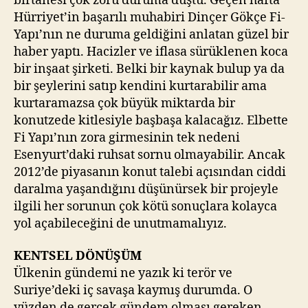
birtanesi çok zoru duruma düştü. Geçen hafta
Hürriyet’in başarılı muhabiri Dinçer Gökçe Fi-
Yapı’nın ne duruma geldiğini anlatan güzel bir
haber yaptı. Hacizler ve iflasa sürüklenen koca
bir inşaat şirketi. Belki bir kaynak bulup ya da
bir şeylerini satıp kendini kurtarabilir ama
kurtaramazsa çok büyük miktarda bir
konutzede kitlesiyle başbaşa kalacağız. Elbette
Fi Yapı’nın zora girmesinin tek nedeni
Esenyurt’daki ruhsat sornu olmayabilir. Ancak
2012’de piyasanın konut talebi açısından ciddi
daralma yaşandığını düşünürsek bir projeyle
ilgili her sorunun çok kötü sonuçlara kolayca
yol açabileceğini de unutmamalıyız.
KENTSEL DÖNÜŞÜM
Ülkenin gündemi ne yazık ki terör ve
Suriye’deki iç savaşa kaymış durumda. O
yüzden de gerçek gündem olması gereken