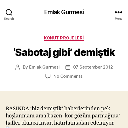
Emlak Gurmesi
Search
Menu
Categories
KONUT PROJELERI
‘Sabotaj gibi’ demiştik
By
Emlak Gurmesi
07 September 2012
Post
Post
author
date
on
No Comments
‘Sabotaj
gibi’
demiştik
BASINDA ‘biz demiştik’ haberlerinden pek
hoşlanmam ama bazen ‘kör gözüm parmağına’
haller olunca insan hatırlatmadan edemiyor.