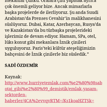
mekanlar çünkü. Oralara çini yapmak ayrıca
çok önemli geliyor bize. Ancak mimarlarla
başka projelerde de ilerliyoruz. Şu anda Suudi
Arabistan’da Prenses Cevahir’in malikhanesini
süslüyoruz. Dubai, Katar, Azerbaycan, Rusya’da
ve Kazakistan’da bu türbaşka projelerideki
işlerimiz de devam ediyor. Hamam, SPa, otel,
lüks konut gibi mekanlara İznik çinileri
uyguluyoruz. Paris’teki kültür ateşeliğimizin
bahçesini de İznik çinilerle biz süsledik.”
SADİ ÖZDEMİR
Kaynak:
http://www.hurriyetemlak.com/%e2%80%98sab
otaj_gibi%e2%80%99_demistik/emlak-yasam-
sektorden-
haberler/4CA%2evvqvRTM=/Ks1koaHZTSk=