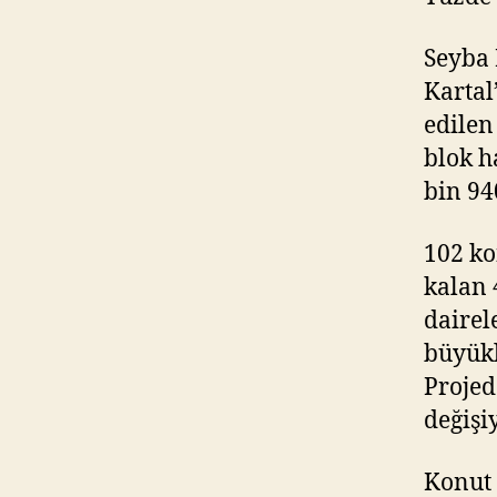
Seyba 
Kartal
edilen 
blok h
bin 94
102 k
kalan 
dairel
büyükl
Projede
değişiy
Konut 