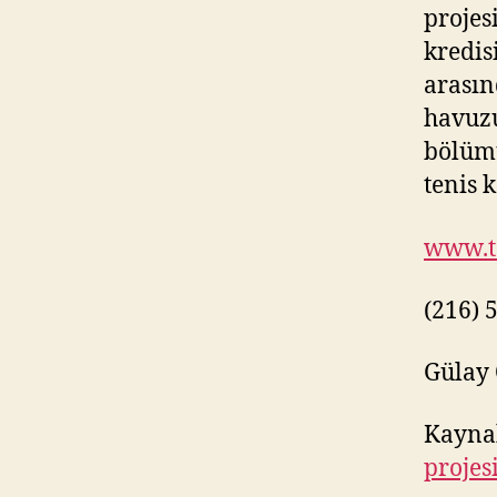
projes
kredis
arasın
havuzu
bölümü
tenis 
www.t
(216) 
Gülay
Kayna
projes