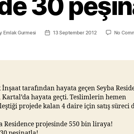
de 30 peşina
y
Emlak Gurmesi
13 September 2012
No Com
t
Post
hor
date
 İnşaat tarafından hayata geçen Seyba Resid
i Kartal’da hayata geçti. Teslimlerin hemen
leştiği projede kalan 4 daire için satış süreci