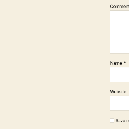
Commen
Name
*
Website
Save m