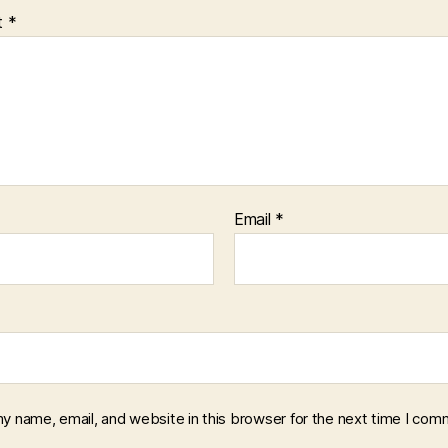
t
*
Email
*
y name, email, and website in this browser for the next time I com