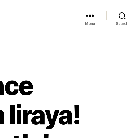
Menu
Search
nce
liraya!