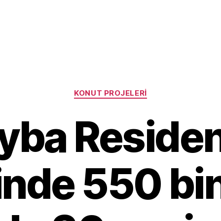
Categories
KONUT PROJELERI
yba Reside
inde 550 bin 