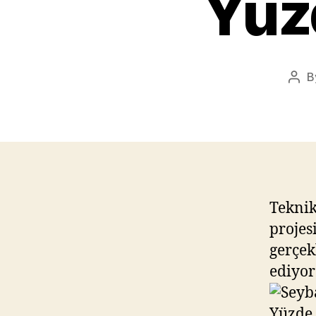
Yüz
B
Pos
aut
Teknik
projes
gerçek
ediyor