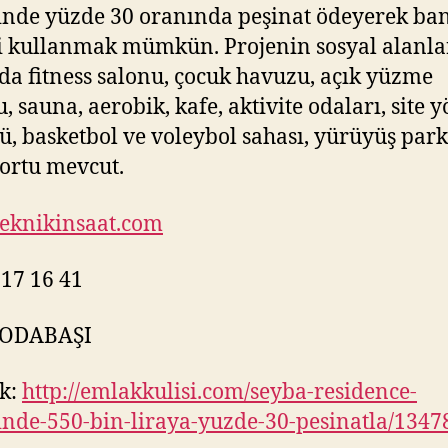
inde yüzde 30 oranında peşinat ödeyerek ba
i kullanmak mümkün. Projenin sosyal alanla
da fitness salonu, çocuk havuzu, açık yüzme
, sauna, aerobik, kafe, aktivite odaları, site 
, basketbol ve voleybol sahası, yürüyüş park
kortu mevcut.
eknikinsaat.com
517 16 41
 ODABAŞI
k:
http://emlakkulisi.com/seyba-residence-
inde-550-bin-liraya-yuzde-30-pesinatla/1347