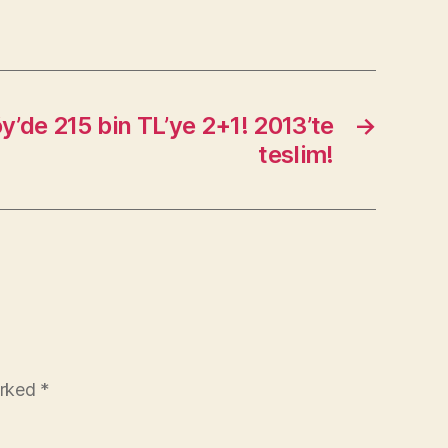
y’de 215 bin TL’ye 2+1! 2013’te
→
teslim!
arked
*