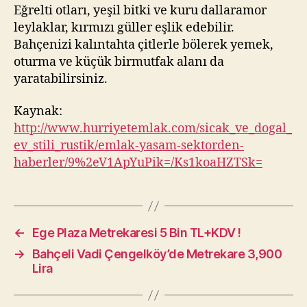
Eğrelti otları, yeşil bitki ve kuru dallaramor
leylaklar, kırmızı güller eşlik edebilir.
Bahçenizi kalıntahta çitlerle bölerek yemek,
oturma ve küçük birmutfak alanı da
yaratabilirsiniz.
Kaynak:
http://www.hurriyetemlak.com/sicak_ve_dogal_
ev_stili_rustik/emlak-yasam-sektorden-
haberler/9%2eV1ApYuPik=/Ks1koaHZTSk=
←
Ege Plaza Metrekaresi 5 Bin TL+KDV !
→
Bahçeli Vadi Çengelköy’de Metrekare 3,900
Lira