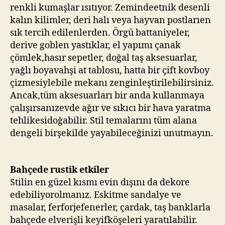
renkli kumaşlar ısıtıyor. Zemindeetnik desenli
kalın kilimler, deri halı veya hayvan postlarıen
sık tercih edilenlerden. Örgü battaniyeler,
derive goblen yastıklar, el yapımı çanak
çömlek,hasır sepetler, doğal taş aksesuarlar,
yağlı boyavahşi at tablosu, hatta bir çift kovboy
çizmesiylebile mekanı zenginleştirilebilirsiniz.
Ancak,tüm aksesuarları bir anda kullanmaya
çalışırsanızevde ağır ve sıkıcı bir hava yaratma
tehlikesidoğabilir. Stil temalarını tüm alana
dengeli birşekilde yayabileceğinizi unutmayın.
Bahçede rustik etkiler
Stilin en güzel kısmı evin dışını da dekore
edebiliyorolmanız. Eskitme sandalye ve
masalar, ferforjefenerler, çardak, taş banklarla
bahçede elverişli keyifköşeleri yaratılabilir.