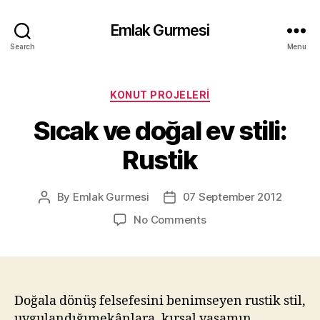
Emlak Gurmesi
Search
Menu
Categories
KONUT PROJELERI
Sıcak ve doğal ev stili:
Rustik
By
Emlak Gurmesi
07 September 2012
Post
Post
author
date
on
No Comments
Sıcak
ve
doğal
ev
stili:
Doğala dönüş felsefesini benimseyen rustik stil,
Rustik
uygulandığımekânlara, kırsal yaşamın