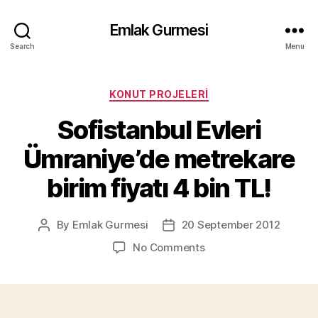
Emlak Gurmesi
Search
Menu
Categories
KONUT PROJELERI
Sofistanbul Evleri
Ümraniye’de metrekare
birim fiyatı 4 bin TL!
By
Emlak Gurmesi
20 September 2012
Post
Post
author
date
on
No Comments
Sofistanbul
Evleri
Ümraniye’de
metrekare