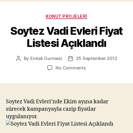
Categories
KONUT PROJELERI
Soytez Vadi Evleri Fiyat
Listesi Açıklandı
By
Emlak Gurmesi
25 September 2012
Post
Post
author
date
on
No Comments
Soytez
Vadi
Evleri
Fiyat
Listesi
Soytez Vadi Evleri’nde Ekim ayına kadar
Açıklandı
sürecek kampanyayla cazip fiyatlar
uygulanıyor.