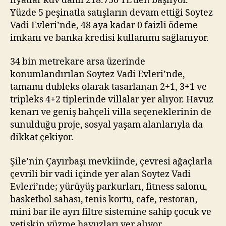
fiyatlar kdv dahil 218.750 TL’den başlıyor.
Yüzde 5 peşinatla satışların devam ettiği Soytez
Vadi Evleri’nde, 48 aya kadar 0 faizli ödeme
imkanı ve banka kredisi kullanımı sağlanıyor.
34 bin metrekare arsa üzerinde
konumlandırılan Soytez Vadi Evleri’nde,
tamamı dubleks olarak tasarlanan 2+1, 3+1 ve
tripleks 4+2 tiplerinde villalar yer alıyor. Havuz
kenarı ve geniş bahçeli villa seçeneklerinin de
sunulduğu proje, sosyal yaşam alanlarıyla da
dikkat çekiyor.
Şile’nin Çayırbaşı mevkiinde, çevresi ağaçlarla
çevrili bir vadi içinde yer alan Soytez Vadi
Evleri’nde; yürüyüş parkurları, fitness salonu,
basketbol sahası, tenis kortu, cafe, restoran,
mini bar ile ayrı filtre sistemine sahip çocuk ve
yetişkin yüzme havuzları yer alıyor.