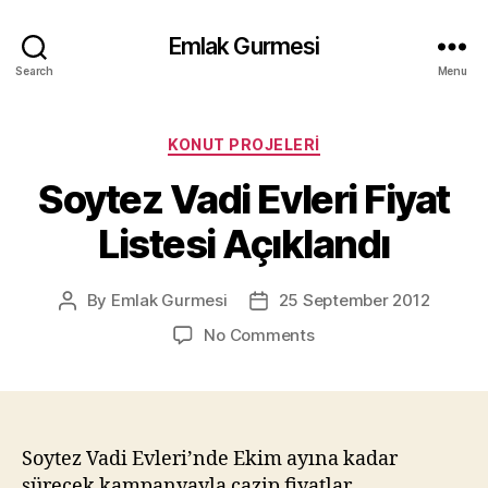
Emlak Gurmesi
Search
Menu
Categories
KONUT PROJELERI
Soytez Vadi Evleri Fiyat
Listesi Açıklandı
By
Emlak Gurmesi
25 September 2012
Post
Post
author
date
on
No Comments
Soytez
Vadi
Evleri
Fiyat
Listesi
Soytez Vadi Evleri’nde Ekim ayına kadar
Açıklandı
sürecek kampanyayla cazip fiyatlar