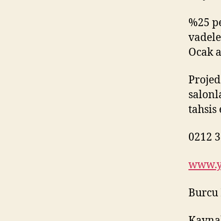
%25 pe
vadele
Ocak a
Projed
salonl
tahsis
0212 3
www.ya
Burcu
Kayna