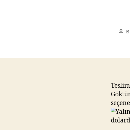
B
Pos
auth
Teslim
Göktür
seçene