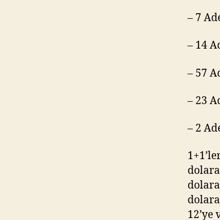
– 7 Ad
– 14 A
– 57 A
– 23 A
– 2 Ad
1+1’le
dolara
dolara
dolara
12’ye 