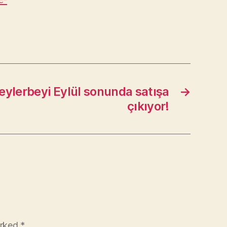
eylerbeyi Eylül sonunda satışa
→
çıkıyor!
arked
*