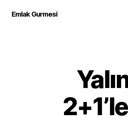
Emlak Gurmesi
Yalı
2+1’le