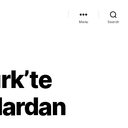
Menu
Search
rk’te
olardan