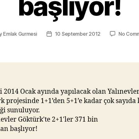
başlıyor!
y
Emlak Gurmesi
10 September 2012
No Com
t
Post
or
date
i 2014 Ocak ayında yapılacak olan Yalınevle
k projesinde 1+1’den 5+1’e kadar çok sayıda
ği sunuluyor.