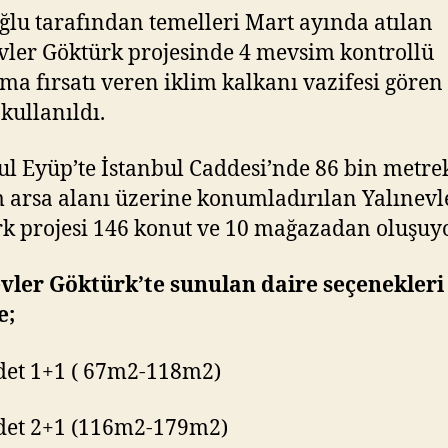
ğlu tarafından temelleri Mart ayında atılan
vler Göktürk projesinde 4 mevsim kontrollü
ma fırsatı veren iklim kalkanı vazifesi gören
kullanıldı.
ul Eyüp’te İstanbul Caddesi’nde 86 bin metre
 arsa alanı üzerine konumladırılan Yalınevl
k projesi 146 konut ve 10 mağazadan oluşuy
vler Göktürk’te sunulan daire seçenekleri
e;
det 1+1 ( 67m2-118m2)
det 2+1 (116m2-179m2)