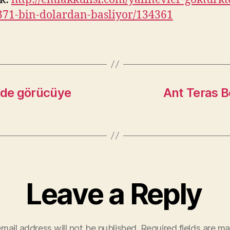
371-bin-dolardan-basliyor/134361
l’de görücüye
Ant Teras B
Leave a Reply
mail address will not be published.
Required fields are m