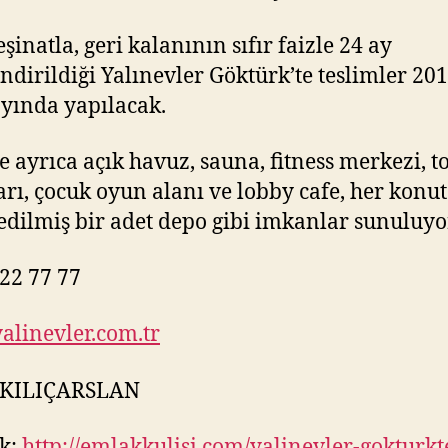
şinatla, geri kalanının sıfır faizle 24 ay
ndirildiği Yalınevler Göktürk’te teslimler 20
yında yapılacak.
e ayrıca açık havuz, sauna, fitness merkezi, t
arı, çocuk oyun alanı ve lobby cafe, her konu
 edilmiş bir adet depo gibi imkanlar sunuluyo
22 77 77
linevler.com.tr
 KILIÇARSLAN
k:
http://emlakkulisi.com/yalinevler-gokturkt