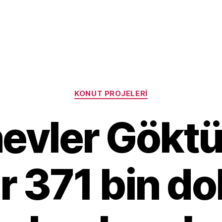
Categories
KONUT PROJELERI
nevler Göktü
r 371 bin d