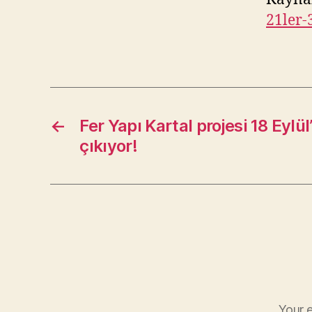
21ler-
←
Fer Yapı Kartal projesi 18 Eylü
çıkıyor!
Your e