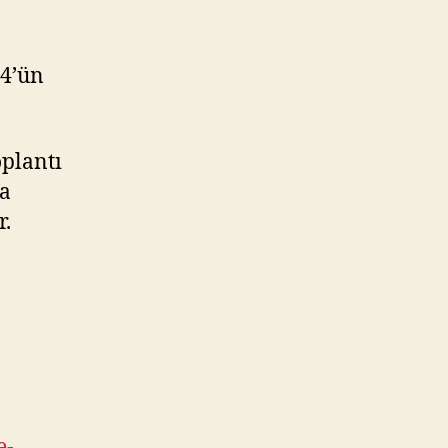
14’ün
oplantı
ta
r.
e-