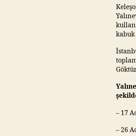
Keleşo
Yalıne
kullan
kabuk 
İstanb
toplam
Göktür
Yalıne
şekild
– 17 A
– 26 A