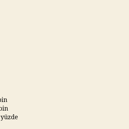
bin
bin
e yüzde