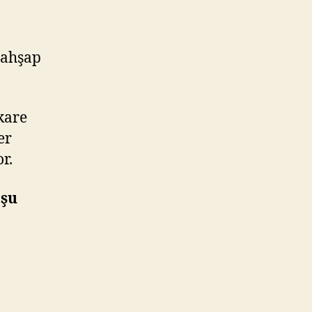
 ahşap
kare
er
or.
 şu