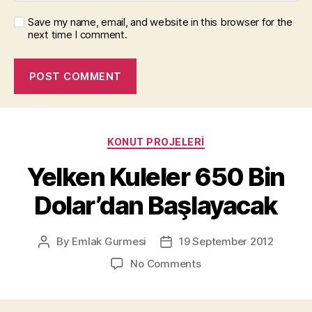
Save my name, email, and website in this browser for the
next time I comment.
Categories
KONUT PROJELERI
Yelken Kuleler 650 Bin
Dolar’dan Başlayacak
By
Emlak Gurmesi
19 September 2012
Post
Post
author
date
on
No Comments
Yelken
Kuleler
650