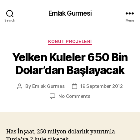
Emlak Gurmesi
Search
Menu
Categories
KONUT PROJELERI
Yelken Kuleler 650 Bin
Dolar’dan Başlayacak
By
Emlak Gurmesi
19 September 2012
Post
Post
author
date
on
No Comments
Yelken
Kuleler
650
Bin
Dolar’dan
Has İnşaat, 250 milyon dolarlık yatırımla
Başlayacak
Tuzla’ya 2 kule dikecek.